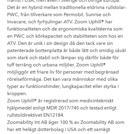
främst i USA, men även i Sverige och övriga Europa.
Det är en hybrid mellan traditionella eldrivna rullstolar-
PWC, från tillverkare som Permobil, Sunrise och
Invacare, och fyrhjulingar-ATV. Zoom Uphill® har
funktionaliteten och de ergonomiska kvalitéerna som
en PWC och körkapacitet och stabiliteten som hos en
ATV. Den är unik i sin design då den tack vare sin
patenterade bottenplatta är både lätt och smidig såväl
som stark och stabil och lämpar sig därför både för
tuff terräng och urbana miljöer. Zoom Uphill®
möjliggör ett friare liv för personer med begränsad
rörelseförmåga. Det kan vara människor med olika
typer av funktionshinder, lungkapacitet eller styrka i
kroppen.
Zoom Uphill® är registrerad som medicintekniskt
hjälpmedel enligt MDR 2017/745 och testad enligt
rullstoldirektivet EN12184.
Zoomability Int AB äger 100 % av Zoomability AB som
har ett helägt dotterbolag i USA och ett samägt