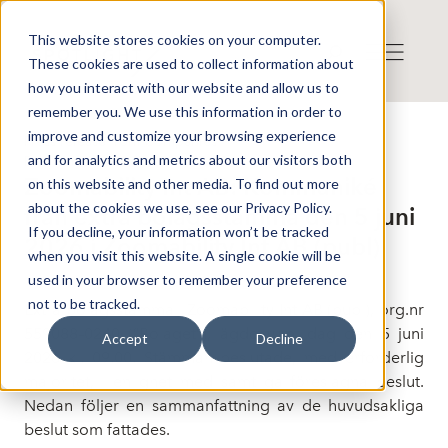
This website stores cookies on your computer.
These cookies are used to collect information about
how you interact with our website and allow us to
remember you. We use this information in order to
improve and customize your browsing experience
Press release from Companies
and for analytics and metrics about our visitors both
Publicerat: 2026-06-05 10:27:38
Zoomability Int AB: Kommuniké
on this website and other media. To find out more
about the cookies we use, see our Privacy Policy.
från extra bolagsstämma den 5 juni
If you decline, your information won’t be tracked
2026 i Zoomability Int AB (publ)
when you visit this website. A single cookie will be
used in your browser to remember your preference
not to be tracked.
Extra bolagsstämma i Zoomability Int AB (publ), org.nr
559088–0240 (”Bolaget”), ägde rum idag den 5 juni
Accept
Decline
2026 kl. 09.00. Stämman beslutade, med erforderlig
majoritet, i enlighet med samtliga föreslagna beslut.
Nedan följer en sammanfattning av de huvudsakliga
beslut som fattades.