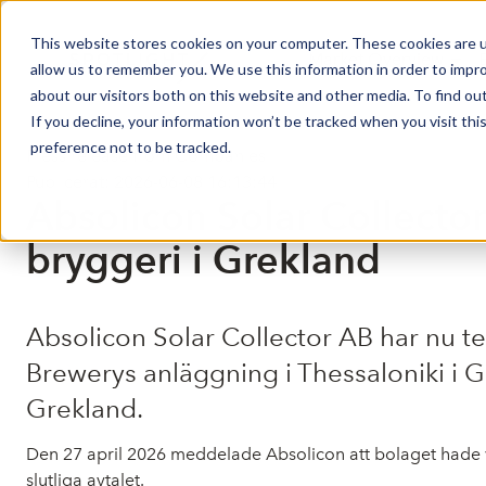
This website stores cookies on your computer. These cookies are u
Market Overview
allow us to remember you. We use this information in order to impr
about our visitors both on this website and other media. To find ou
If you decline, your information won’t be tracked when you visit th
preference not to be tracked.
Press release from Companies
Publicerat: 2026-06-08 16:13:44
Absolicon Solar Collecto
bryggeri i Grekland
Absolicon Solar Collector AB har nu te
Brewerys anläggning i Thessaloniki i 
Grekland.
Den 27 april 2026 meddelade Absolicon att bolaget hade v
slutliga avtalet.