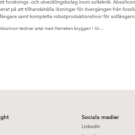
t forsknings- och utvecklingsbolag inom solteknik. Absolicon 
serat på att tillhandahålla lösningar för övergången från fossil
lfångare samt kompletta robotproduktionslinor för solfångarn
Absolicon tecknar avtal med Heineken-bryggeri i Grekland
ight
Sociala medier
LinkedIn