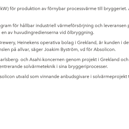
 kW) för produktion av förnybar processvärme till bryggerie
rogram för hållbar industriell värmeförsörjning och leveransen
, en av huvudingredienserna vid ölbryggning.
n Brewery, Heinekens operativa bolag i Grekland, är kunden i d
nslen på allvar, säger Joakim Byström, vd för Absolicon.
Carlsberg- och Asahi-koncernen genom projekt i Grekland och I
ntrerande solvärmeteknik i sina bryggeriprocesser.
olicon utvald som vinnande anbudsgivare i solvärmeprojekt ti