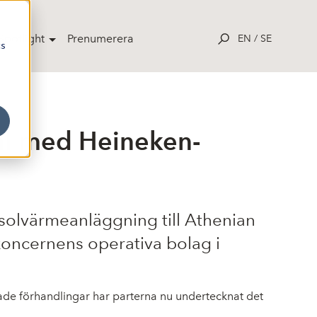
potlight
Prenumerera
EN
/
SE
cs
tal med Heineken-
n solvärmeanläggning till Athenian
koncernens operativa bolag i
ade förhandlingar har parterna nu undertecknat det