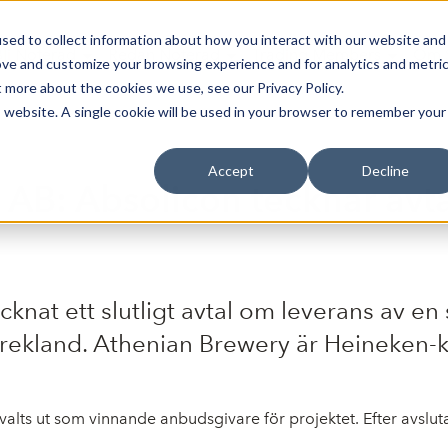
sed to collect information about how you interact with our website and
Bli Noterad
Redan Noterad
Trading Members
Om S
ove and customize your browsing experience and for analytics and metri
t more about the cookies we use, see our Privacy Policy.
is website. A single cookie will be used in your browser to remember your
Accept
Decline
r AB: Absolicon tecknar av
cknat ett slutligt avtal om leverans av e
Grekland. Athenian Brewery är Heineken-
alts ut som vinnande anbudsgivare för projektet. Efter avslut