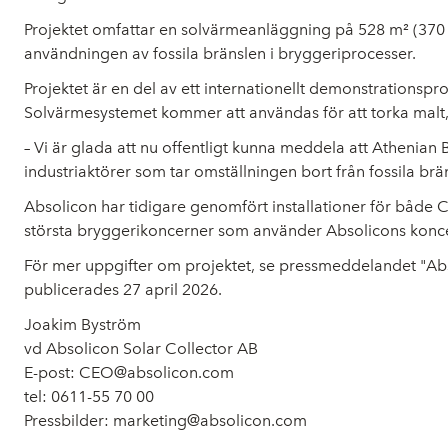
Projektet omfattar en solvärmeanläggning på 528 m² (370
användningen av fossila bränslen i bryggeriprocesser.
Projektet är en del av ett internationellt demonstrationsp
Solvärmesystemet kommer att användas för att torka malt
– Vi är glada att nu offentligt kunna meddela att Athenia
industriaktörer som tar omställningen bort från fossila brä
Absolicon har tidigare genomfört installationer för både 
största bryggerikoncerner som använder Absolicons konce
För mer uppgifter om projektet, se pressmeddelandet "Abs
publicerades 27 april 2026.
Joakim Byström
vd Absolicon Solar Collector AB
E-post: CEO@absolicon.com
tel:
0611-55 70 00
Pressbilder: marketing@absolicon.com