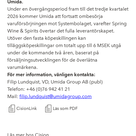
Umida.
Under en övergångsperiod fram till det tredje kvartalet
2026 kommer Umida att fortsatt ombesörja
varuförsörjningen mot Systembolaget, varefter Spring
Wine & Spirits övertar det fulla leverantörskapet.
Utöver den fasta köpeskillingen kan
tilläggsköpeskillingar om totalt upp till 6 MSEK utgå
under de kommande två åren, baserat på
försäljningsutvecklingen för de överlåtna
varumärkena.
För mer information, vänligen kontakta:
Filip Lundquist, VD, Umida Group AB (publ)
Telefon: +46 (0)76 942 41 21
Mail:
filip.lundquist@umidagroup.com
CisionLink
Läs som PDF
Läs mer hos Cision