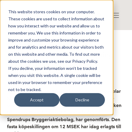
This website stores cookies on your computer.
These cookies are used to collect information about
how you interact with our website and allow us to
remember you. We use this information in order to
improve and customize your browsing experience
Press release from Companies
and for analytics and metrics about our visitors both
Publicerat: 2026-06-11 11:30:11
Umida Group AB: Umida: Spring
on this website and other media. To find out more
about the cookies we use, see our Privacy Policy.
Wine & Spirits tillträdde idag
If you decline, your information won’t be tracked
Umidas alkoholvarumärken
when you visit this website. A single cookie will be
used in your browser to remember your preference
not to be tracked.
Umida Group AB ("Umida" eller "Bolaget") meddelar
idag att tillträdet för den tidigare kommunicerade
Accept
Decline
överlåtelsen av delar av bolagets alkoholvarumärken
till Spring Wine & Spirits AB, dotterbolag till
Spendrups Bryggeriaktiebolag, har genomförts. Den
fasta köpeskillingen om 12 MSEK har idag erlagts till