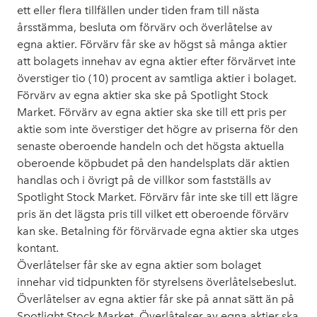
ett eller flera tillfällen under tiden fram till nästa
årsstämma, besluta om förvärv och överlåtelse av
egna aktier. Förvärv får ske av högst så många aktier
att bolagets innehav av egna aktier efter förvärvet inte
överstiger tio (10) procent av samtliga aktier i bolaget.
Förvärv av egna aktier ska ske på Spotlight Stock
Market. Förvärv av egna aktier ska ske till ett pris per
aktie som inte överstiger det högre av priserna för den
senaste oberoende handeln och det högsta aktuella
oberoende köpbudet på den handelsplats där aktien
handlas och i övrigt på de villkor som fastställs av
Spotlight Stock Market. Förvärv får inte ske till ett lägre
pris än det lägsta pris till vilket ett oberoende förvärv
kan ske. Betalning för förvärvade egna aktier ska utges
kontant.
Överlåtelser får ske av egna aktier som bolaget
innehar vid tidpunkten för styrelsens överlåtelsebeslut.
Överlåtelser av egna aktier får ske på annat sätt än på
Spotlight Stock Market. Överlåtelser av egna aktier ska