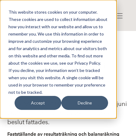
This website stores cookies on your computer.
These cookies are used to collect information about
how you interact with our website and allow us to
remember you. We use this information in order to
improve and customize your browsing experience
Press release from Companies
and for analytics and metrics about our visitors both
Publicerat: 2026-06-12 11:44:32
Ramlösa shipping AB (publ):
on this website and other media. To find out more
about the cookies we use, see our Privacy Policy.
Kommuniké från årsstämma i
If you decline, your information won’t be tracked
Ramlösa shipping AB
when you visit this website. A single cookie will be
used in your browser to remember your preference
not to be tracked.
Ramlösa shipping AB (publ) (Spotlight
Stock Market: RAMSH) har idag den 12 juni
Accept
Decline
2026 hållit årsstämma varvid följande
beslut fattades.
Fastställande av resultaträkning och balansräkning