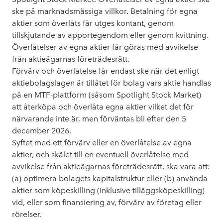
ske på marknadsmässiga villkor. Betalning för egna
aktier som överlåts får utges kontant, genom
tillskjutande av apportegendom eller genom kvittning.
Överlåtelser av egna aktier får göras med avvikelse
från aktieägarnas företrädesrätt.
Förvärv och överlåtelse får endast ske när det enligt
aktiebolagslagen är tillåtet för bolag vars aktie handlas
på en MTF-plattform (såsom Spotlight Stock Market)
att återköpa och överlåta egna aktier vilket det för
närvarande inte är, men förväntas bli efter den 5
december 2026.
Syftet med ett förvärv eller en överlåtelse av egna
aktier, och skälet till en eventuell överlåtelse med
avvikelse från aktieägarnas företrädesrätt, ska vara att:
(a) optimera bolagets kapitalstruktur eller (b) använda
aktier som köpeskilling (inklusive tilläggsköpeskilling)
vid, eller som finansiering av, förvärv av företag eller
rörelser.