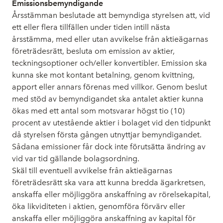
Emissionsbemyndigande
Årsstämman beslutade att bemyndiga styrelsen att, vid
ett eller flera tillfällen under tiden intill nästa
årsstämma, med eller utan avvikelse från aktieägarnas
företrädesrätt, besluta om emission av aktier,
teckningsoptioner och/eller konvertibler. Emission ska
kunna ske mot kontant betalning, genom kvittning,
apport eller annars förenas med villkor. Genom beslut
med stöd av bemyndigandet ska antalet aktier kunna
ökas med ett antal som motsvarar högst tio (10)
procent av utestående aktier i bolaget vid den tidpunkt
då styrelsen första gången utnyttjar bemyndigandet.
Sådana emissioner får dock inte förutsätta ändring av
vid var tid gällande bolagsordning.
Skäl till eventuell avvikelse från aktieägarnas
företrädesrätt ska vara att kunna bredda ägarkretsen,
anskaffa eller möjliggöra anskaffning av rörelsekapital,
öka likviditeten i aktien, genomföra förvärv eller
anskaffa eller möjliggöra anskaffning av kapital för