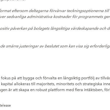
format eftersom deltagarna förvärvar teckningsoptionerna ti
utöver sedvanliga administrativa kostnader för programmets 
itiv påverkan på bolagets långsiktiga värdeskapande och där
dta de smärre justeringar av beslutet som kan visa sig erforder
okus på att bygga och förvalta en långsiktig portfölj av till
apital allokeras till majoritets, minoritets och strategiska 
en är att skapa en robust plattform med flera intäktsben, förbä
Release