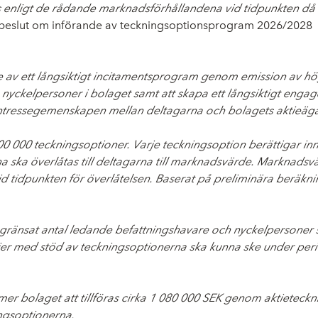
 enligt de rådande marknadsförhållandena vid tidpunkten då ak
l beslut om införande av teckningsoptionsprogram 2026/2028
de av ett långsiktigt incitamentsprogram genom emission av 
a nyckelpersoner i bolaget samt att skapa ett långsiktigt enga
ka intressegemenskapen mellan deltagarna och bolagets aktieäg
000 teckningsoptioner. Varje teckningsoption berättigar inneha
 ska överlåtas till deltagarna till marknadsvärde. Marknadsvär
 tidpunkten för överlåtelsen. Baserat på preliminära beräkni
begränsat antal ledande befattningshavare och nyckelpersoner
ier med stöd av teckningsoptionerna ska kunna ske under peri
er bolaget att tillföras cirka 1 080 000 SEK genom aktieteckni
ngsoptionerna.