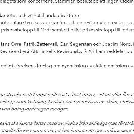
bolagets som koncernens. Stämman beslutade att ingen utdelnin
edamöter och verkställande direktören.
öter utan styrelsesuppleanter, och en revisor utan revisorssu
isbasbelopp till Ordf samt ett halvt prisbasbelopp till ledamö
ns Orre, Patrik Zettervall, Carl Segersten och Joacim Nord.
Revisionsbyrå AB. Parsells Revisionsbyrå AB har meddelat bol
nligt styrelsens förslag om nyemission av aktier, emission av 
tyrelsen att längst intill nästa årsstämma, vid ett eller flera t
ler genom kvittning, besluta om nyemission av aktier, emissio
 än vad bolagsordningen medger.
slut ska kunna fattas med avvikelse från aktieägarnas företräd
uella förvärv som bolaget kan komma att genomföra samt för at