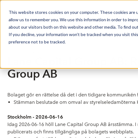
This website stores cookies on your computer. These cookies are u
Market Overview
allow us to remember you. We use this information in order to impr
about our visitors both on this website and other media. To find ou
If you decline, your information won’t be tracked when you visit th
preference not to be tracked.
Press release from Companies
Publicerat: 2026-06-16 11:37:40
Lane Capital Group AB: R
Group AB
Bolaget gör en rättelse då det i den tidigare kommunikén
Stämman beslutade om omval av styrelseledamöterna Ha
Stockholm - 2026-06-16
Idag 2026-06-16 höll Lane Capital Group AB årsstämma. I
publicerats och finns tillgängliga på bolagets webbplats.