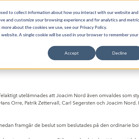
sed to collect information about how you interact with our website and
Bli Noterad
Redan Noterad
Trading Members
Om S
ove and customize your browsing experience and for analytics and metri
t more about the cookies we use, see our Privacy Policy.
is website. A single cookie will be used in your browser to remember your
Accept
Decline
ättelse: Kommuniké från å
 felaktigt utelämnades att Joacim Nord även omvaldes som styr
ns Orre, Patrik Zettervall, Carl Segersten och Joacim Nord.
 nedan framgår de beslut som beslutades på den ordinarie bo