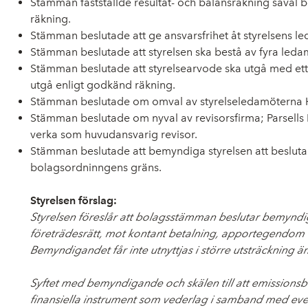
Stämman fastställde resultat- och balansräkning såväl 
räkning.
Stämman beslutade att ge ansvarsfrihet åt styrelsens l
Stämman beslutade att styrelsen ska bestå av fyra ledam
Stämman beslutade att styrelsearvode ska utgå med ett pr
utgå enligt godkänd räkning.
Stämman beslutade om omval av styrelseledamöterna Ha
Stämman beslutade om nyval av revisorsfirma; Parsells 
verka som huvudansvarig revisor.
Stämman beslutade att bemyndiga styrelsen att besluta e
bolagsordninngens gräns.
Styrelsen förslag:
Styrelsen föreslår att bolagsstämman beslutar bemyndiga s
företrädesrätt, mot kontant betalning, apportegendom el
Bemyndigandet får inte utnyttjas i större utsträckning
Syftet med bemyndigande och skälen till att emissionsbe
finansiella instrument som vederlag i samband med event