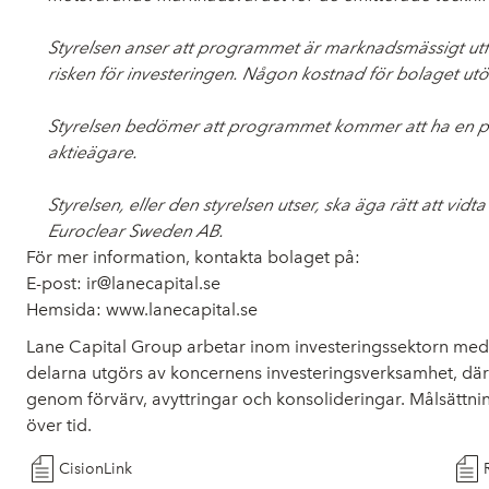
Styrelsen anser att programmet är marknadsmässigt ut
risken för investeringen. Någon kostnad för bolaget 
Styrelsen bedömer att programmet kommer att ha en pos
aktieägare.
Styrelsen, eller den styrelsen utser, ska äga rätt att vi
Euroclear Sweden AB.
För mer information, kontakta bolaget på:
E-post: ir@lanecapital.se
Hemsida: www.lanecapital.se
Lane Capital Group arbetar inom investeringssektorn med f
delarna utgörs av koncernens investeringsverksamhet, där k
genom förvärv, avyttringar och konsolideringar. Målsättning
över tid.
CisionLink