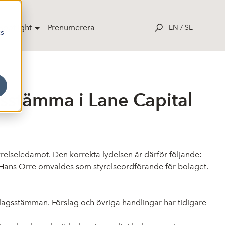
potlight
Prenumerera
EN
/
SE
cs
rsstämma i Lane Capital
elseledamot. Den korrekta lydelsen är därför följande:
 Hans Orre omvaldes som styrelseordförande för bolaget.
lagsstämman. Förslag och övriga handlingar har tidigare