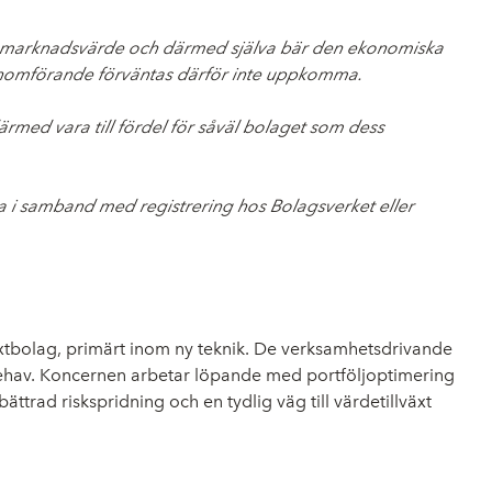
ll marknadsvärde och därmed själva bär den ekonomiska
genomförande förväntas därför inte uppkomma.
med vara till fördel för såväl bolaget som dess
liga i samband med registrering hos Bolagsverket eller
växtbolag, primärt inom ny teknik. De verksamhetsdrivande
innehav. Koncernen arbetar löpande med portföljoptimering
ttrad riskspridning och en tydlig väg till värdetillväxt