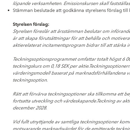
löpande verksamheten. Emissionskursen skall fastställas
Stämman beslutade att godkänna styrelsens förslag til
Styrelsen förslag:
Styrelsen föreslår att årsstämman beslutar om införan
är att skapa förutsättningar för att behålla och motiver
aktierelaterat incitamentsprogram bidrar till att stär
Teckningsoptionsprogrammet omfattar totalt högst 6 000 
teckningskurs om 0,18 SEK per aktie.Teckningsoptionerna
värderingsmodell baserat på marknadsförhållandena vid
teckningsoption.
Rätt att förvärva teckningsoptioner ska tillkomma ett 
fortsatta utveckling och värdeskapande.Teckning av akt
december 2028.
Vid fullt utnyttjande av samtliga teckningsoptioner komm
motsvarande marknadsvärdet för de emitterade teckni