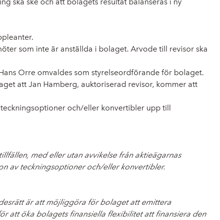
g ska ske och att bolagets resultat balanseras i ny
ppleanter.
ter som inte är anställda i bolaget. Arvode till revisor ska
 Hans Orre omvaldes som styrelseordförande för bolaget.
aget att Jan Hamberg, auktoriserad revisor, kommer att
teckningsoptioner och/eller konvertibler upp till
illfällen, med eller utan avvikelse från aktieägarnas
n av teckningsoptioner och/eller konvertibler.
esrätt är att möjliggöra för bolaget att emittera
t öka bolagets finansiella flexibilitet att finansiera den