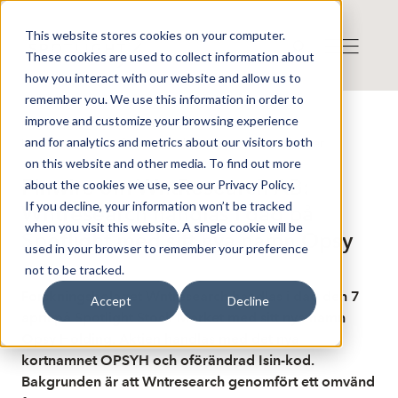
This website stores cookies on your computer.
These cookies are used to collect information about
how you interact with our website and allow us to
remember you. We use this information in order to
improve and customize your browsing experience
Publicerat: 2025-04-07 06:21:00
and for analytics and metrics about our visitors both
Detta är en nyhet från nyhetsbyrån Finwire
Disclaimer
on this website and other media. To find out more
Finwire om WntResearch AB:
about the cookies we use, see our Privacy Policy.
If you decline, your information won’t be tracked
Wntresearch handlas i dag på
when you visit this website. A single cookie will be
Spotlight med sitt nya namn Opsy
used in your browser to remember your preference
not to be tracked.
Forskningsbolaget Wntresearch handlas i dag den 7
Accept
Decline
april på Spotlight Stock Market med sitt nya namn
Opsy Holding. Aktien handlas med det nya
kortnamnet OPSYH och oförändrad Isin-kod.
Bakgrunden är att Wntresearch genomfört ett omvänd