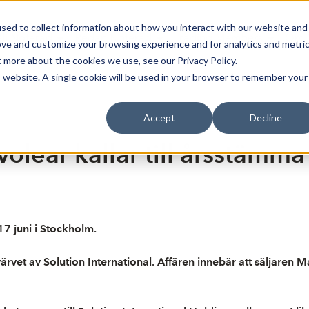
sed to collect information about how you interact with our website and
Bli Noterad
Redan Noterad
Trading Members
Om S
ove and customize your browsing experience and for analytics and metri
t more about the cookies we use, see our Privacy Policy.
is website. A single cookie will be used in your browser to remember your
Accept
Decline
olear kallar till årsstämm
17 juni i Stockholm.
et av Solution International. Affären innebär att säljaren M