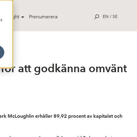
potlight
Prenumerera
EN
/
SE
cs
a för att godkänna omvänt
ark McLoughlin erhåller 89,92 procent av kapitalet och