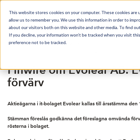
This website stores cookies on your computer. These cookies are u
Market Overview
allow us to remember you. We use this information in order to impr
about our visitors both on this website and other media. To find ou
If you decline, your information won’t be tracked when you visit th
preference not to be tracked.
Publicerat: 2025-05-15 14:24:44
Detta är en nyhet från nyhetsbyrån Finwire
Disclaimer
Finwire om Evolear AB: Ev
förvärv
Aktieägarna i it-bolaget Evolear kallas till årsstämma den 
Stämman föreslås godkänna det föreslagna omvända förvärv
rösterna i bolaget.