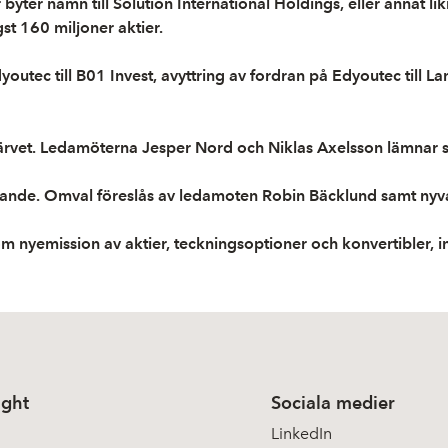
 byter namn till Solution International Holdings, eller anna
st 160 miljoner aktier.
utec till B01 Invest, avyttring av fordran på Edyoutec till La
rvärvet. Ledamöterna Jesper Nord och Niklas Axelsson lämnar s
dförande. Omval föreslås av ledamoten Robin Bäcklund samt n
m nyemission av aktier, teckningsoptioner och konvertibler, 
ight
Sociala medier
LinkedIn