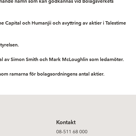
t liknande namn som kan godkännas vid Bolagsverkets
ne Capital och Humanjii och avyttring av aktier i Talestime
tyrelsen.
yval av Simon Smith och Mark McLoughlin som ledamöter.
inom ramarna för bolagsordningens antal aktier.
Kontakt
08-511 68 000