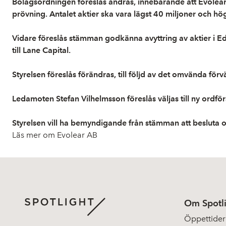
Bolagsordningen föreslås ändras, innebärande att Evolear
prövning. Antalet aktier ska vara lägst 40 miljoner och hög
Vidare föreslås stämman godkänna avyttring av aktier i Edyo
till Lane Capital.
Styrelsen föreslås förändras, till följd av det omvända fö
Ledamoten Stefan Vilhelmsson föreslås väljas till ny or
Styrelsen vill ha bemyndigande från stämman att besluta o
Läs mer om Evolear AB
Om Spotl
Öppettider