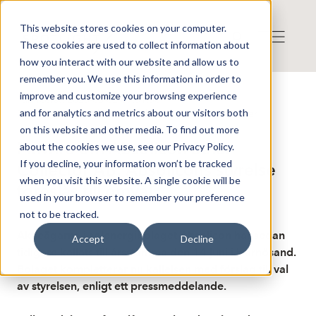
This website stores cookies on your computer.
These cookies are used to collect information about
how you interact with our website and allow us to
remember you. We use this information in order to
improve and customize your browsing experience
Publicerat: 2025-06-02 09:51:50
and for analytics and metrics about our visitors both
Detta är en nyhet från nyhetsbyrån Finwire
Disclaimer
on this website and other media. To find out more
Finwire om Absolicon Solar
about the cookies we use, see our Privacy Policy.
If you decline, your information won’t be tracked
Collector AB: Absolicons styrelse
when you visit this website. A single cookie will be
föreslås till omval
used in your browser to remember your preference
not to be tracked.
Aktieägarna i solenergibolaget Absolicon har sedan
Accept
Decline
tidigare kallats till årsstämma den 14 juni i Härnösand.
Bolaget kompletterar nu kallelsen med förslag till val
av styrelsen, enligt ett pressmeddelande.