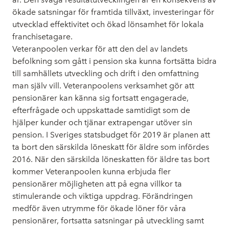
ökade satsningar för framtida tillväxt, investeringar för
utvecklad effektivitet och ökad lönsamhet för lokala
franchisetagare.
Veteranpoolen verkar för att den del av landets
befolkning som gått i pension ska kunna fortsätta bidra
till samhällets utveckling och drift i den omfattning
man själv vill. Veteranpoolens verksamhet gör att
pensionärer kan känna sig fortsatt engagerade,
efterfrågade och uppskattade samtidigt som de
hjälper kunder och tjänar extrapengar utöver sin
pension. I Sveriges statsbudget för 2019 är planen att
ta bort den särskilda löneskatt för äldre som infördes
2016. När den särskilda löneskatten för äldre tas bort
kommer Veteranpoolen kunna erbjuda fler
pensionärer möjligheten att på egna villkor ta
stimulerande och viktiga uppdrag. Förändringen
medför även utrymme för ökade löner för våra
pensionärer, fortsatta satsningar på utveckling samt