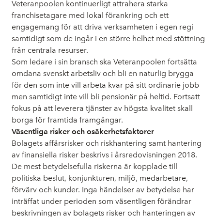
Veteranpoolen kontinuerligt attrahera starka
franchisetagare med lokal förankring och ett
engagemang för att driva verksamheten i egen regi
samtidigt som de ingår i en större helhet med stöttning
från centrala resurser.
Som ledare i sin bransch ska Veteranpoolen fortsätta
omdana svenskt arbetsliv och bli en naturlig brygga
för den som inte vill arbeta kvar på sitt ordinarie jobb
men samtidigt inte vill bli pensionär på heltid. Fortsatt
fokus på att leverera tjänster av högsta kvalitet skall
borga för framtida framgångar.
Väsentliga risker och osäkerhetsfaktorer
Bolagets affärsrisker och riskhantering samt hantering
av finansiella risker beskrivs i årsredovisningen 2018.
De mest betydelsefulla riskerna är kopplade till
politiska beslut, konjunkturen, miljö, medarbetare,
förvärv och kunder. Inga händelser av betydelse har
inträffat under perioden som väsentligen förändrar
beskrivningen av bolagets risker och hanteringen av