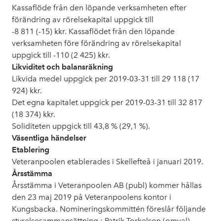
Kassaflöde från den löpande verksamheten efter
förändring av rörelsekapital uppgick till
-8 811 (-15) kkr. Kassaflödet från den löpande
verksamheten före förändring av rörelsekapital
uppgick till -110 (2 425) kkr.
Likviditet och balansräkning
Likvida medel uppgick per 2019-03-31 till 29 118 (17
924) kkr.
Det egna kapitalet uppgick per 2019-03-31 till 32 817
(18 374) kkr.
Soliditeten uppgick till 43,8 % (29,1 %).
Väsentliga händelser
Etablering
Veteranpoolen etablerades i Skellefteå i januari 2019.
Årsstämma
Årsstämma i Veteranpoolen AB (publ) kommer hållas
den 23 maj 2019 på Veteranpoolens kontor i
Kungsbacka. Nomineringskommittén föreslår följande
styrelsesammansättning : Patrik Torkelson (omval),