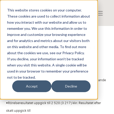
This website stores cookies on your computer.
These cookies are used to collect information about
how you interact with our website and allow us to
remember you. We use this information in order to
improve and customize your browsing experience
Reports
and for analytics and metrics about our visitors both
Publicerat: 2019-05-21 08:10:04
Veteranpoolen: Kvartalsrapport
on this website and other media. To find out more
about the cookies we use, see our Privacy Policy.
Januari - mars 2019
If you decline, your information won’t be tracked
when you visit this website. A single cookie will be
Period 1 januari – 31 mars 2019
used in your browser to remember your preference
not to be tracked.
•Nettoomsättningen uppgick till 64 558 (54 165) kkr motsvarande
Accept
Decline
en tillväxt om
19,2 %.
•Rörelseresultatet uppgick till 2 520 (3 217) kkr. Resultatet efter
skatt uppgick till