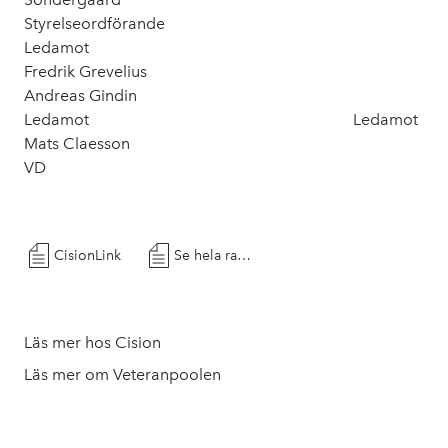
Styrelseordförande
Ledamot
Fredrik Grevelius
Andreas Gindin
Ledamot Ledamot
Mats Claesson
VD
CisionLink
Se hela rapporten
Läs mer hos Cision
Läs mer om Veteranpoolen