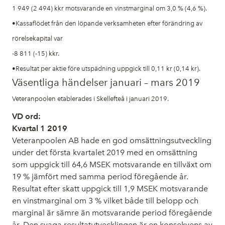
1 949 (2 494) kkr motsvarande en vinstmarginal om 3,0 % (4,6 %).
•Kassaflödet från den löpande verksamheten efter förändring av
rörelsekapital var
-8 811 (-15) kkr.
•Resultat per aktie före utspädning uppgick till 0,11 kr (0,14 kr).
Väsentliga händelser januari – mars 2019
Veteranpoolen etablerades i Skellefteå i januari 2019.
VD ord:
Kvartal 1 2019
Veteranpoolen AB hade en god omsättningsutveckling
under det första kvartalet 2019 med en omsättning
som uppgick till 64,6 MSEK motsvarande en tillväxt om
19 % jämfört med samma period föregående år.
Resultat efter skatt uppgick till 1,9 MSEK motsvarande
en vinstmarginal om 3 % vilket både till belopp och
marginal är sämre än motsvarande period föregående
år. Den svaga resultatutvecklingen är en konsekvens av