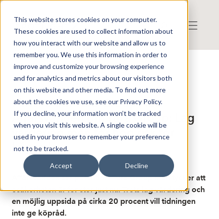
This website stores cookies on your computer.
These cookies are used to collect information about
how you interact with our website and allow us to
remember you. We use this information in order to
improve and customize your browsing experience
Publicerat: 2025-08-06 11:02:44
and for analytics and metrics about our visitors both
Detta är en nyhet från nyhetsbyrån Finwire
Disclaimer
on this website and other media. To find out more
Finwire om Tura Group AB:
about the cookies we use, see our Privacy Policy.
If you decline, your information won’t be tracked
Affärsvärlden om Tura Group: Låg
when you visit this website. A single cookie will be
värdering men för hög risk för
used in your browser to remember your preference
köpråd
not to be tracked.
Accept
Decline
Affärsvärlden ser potential i Tura Group men tycker att
osäkerheten är för stor just nu. Trots låg värdering och
en möjlig uppsida på cirka 20 procent vill tidningen
inte ge köpråd.