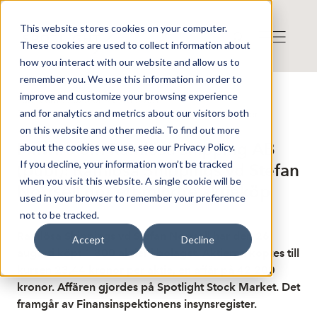
This website stores cookies on your computer.
These cookies are used to collect information about
how you interact with our website and allow us to
remember you. We use this information in order to
improve and customize your browsing experience
Publicerat: 2025-08-26 16:33:37
and for analytics and metrics about our visitors both
Detta är en nyhet från nyhetsbyrån Finwire
Disclaimer
on this website and other media. To find out more
Finwire om Ramlösa shipping AB
about the cookies we use, see our Privacy Policy.
If you decline, your information won’t be tracked
(publ): Ramlösa Shippings vd Stefan
when you visit this website. A single cookie will be
Norrsell gör ett mindre aktieköp
used in your browser to remember your preference
not to be tracked.
Ramlösa Shippings vd Stefan Norrsell har den 26
Accept
Decline
augusti köpt 1 800 aktier i bolaget. Aktierna köptes till
kursen 23,44 kronor per aktie, en affär på 42 200
kronor. Affären gjordes på Spotlight Stock Market. Det
framgår av Finansinspektionens insynsregister.