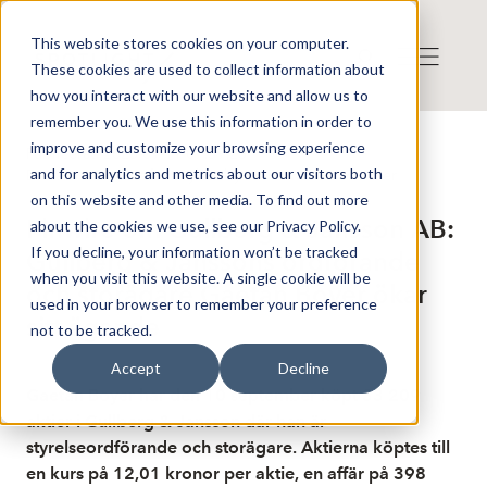
This website stores cookies on your computer.
These cookies are used to collect information about
how you interact with our website and allow us to
remember you. We use this information in order to
improve and customize your browsing experience
Publicerat: 2025-09-11 07:39:23
and for analytics and metrics about our visitors both
Detta är en nyhet från nyhetsbyrån Finwire
Disclaimer
on this website and other media. To find out more
Finwire om Gullberg & Jansson AB:
about the cookies we use, see our Privacy Policy.
If you decline, your information won’t be tracked
Gullberg & Janssons ordförande
when you visit this website. A single cookie will be
och storägare Gaetan Boyer ökar
used in your browser to remember your preference
sitt ägande
not to be tracked.
Accept
Decline
Gaetan Boyer har den 10 september köpt 33 209
aktier i Gullberg & Jansson där han är
styrelseordförande och storägare. Aktierna köptes till
en kurs på 12,01 kronor per aktie, en affär på 398