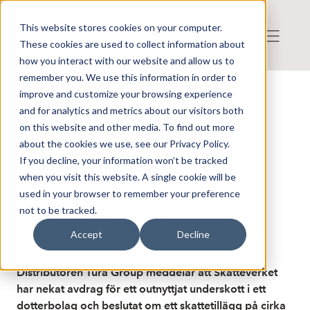
This website stores cookies on your computer.
These cookies are used to collect information about
how you interact with our website and allow us to
remember you. We use this information in order to
improve and customize your browsing experience
Publicerat: 2025-12-17 09:09:01
and for analytics and metrics about our visitors both
Detta är en nyhet från nyhetsbyrån Finwire
Disclaimer
on this website and other media. To find out more
Finwire om Tura Group AB:
about the cookies we use, see our Privacy Policy.
If you decline, your information won’t be tracked
Skatteverket nekar Tura
when you visit this website. A single cookie will be
underskottsavdrag och påför
used in your browser to remember your preference
skattetillägg - bolaget ska
not to be tracked.
överklaga
Accept
Decline
Distributören Tura Group meddelar att Skatteverket
har nekat avdrag för ett outnyttjat underskott i ett
dotterbolag och beslutat om ett skattetillägg på cirka