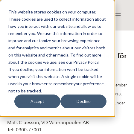
This website stores cookies on your computer.
These cookies are used to collect information about
how you interact with our website and allow us to
remember you. We use this information in order to
improve and customize your browsing experience
Press release from Companies
and for analytics and metrics about our visitors both
Publicerat: 2019-10-10 14:52:31
Veteranpoolen: Produktionsdata för
on this website and other media. To find out more
about the cookies we use, see our Privacy Policy.
september 2019
If you decline, your information won’t be tracked
when you visit this website. A single cookie will be
used in your browser to remember your preference
Veteranpoolen AB producerade ca 79 000 timmar under september
not to be tracked.
2019 att jämföras med ca 79 000 timmar under september 2018.
Accept
Decline
Producerade timmar avser utförda och debiterbara uppdrag under
perioden.
Mats Claesson, VD Veteranpoolen AB
Tel: 0300-77001