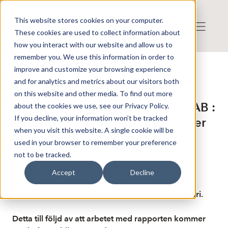
This website stores cookies on your computer.
These cookies are used to collect information about
how you interact with our website and allow us to
remember you. We use this information in order to
improve and customize your browsing experience
Publicerat: 2026-02-18 15:48:10
and for analytics and metrics about our visitors both
Detta är en nyhet från nyhetsbyrån Finwire
Disclaimer
on this website and other media. To find out more
Finwire om Stockholm Treasury AB :
about the cookies we use, see our Privacy Policy.
If you decline, your information won’t be tracked
Stockholm Treasury tidigarelägger
when you visit this website. A single cookie will be
bokslutet till i morgon
used in your browser to remember your preference
not to be tracked.
Stockholm Treasury har beslutat att tidigarelägga
Accept
Decline
publiceringen av bokslutskommunikén för
räkenskapsåret 2025 till i morgon, den 19 februari.
Detta till följd av att arbetet med rapporten kommer