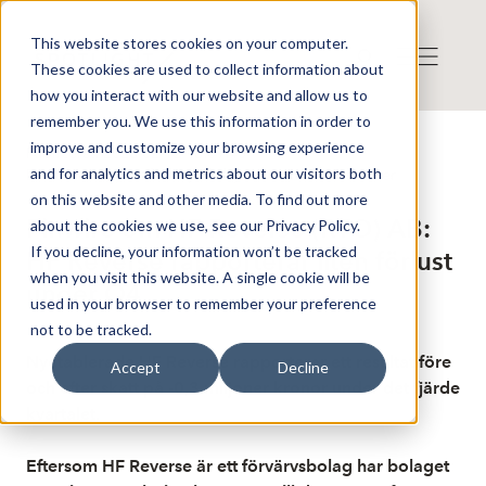
This website stores cookies on your computer.
These cookies are used to collect information about
how you interact with our website and allow us to
remember you. We use this information in order to
improve and customize your browsing experience
Publicerat: 2026-02-18 16:09:40
and for analytics and metrics about our visitors both
Detta är en nyhet från nyhetsbyrån Finwire
Disclaimer
on this website and other media. To find out more
Finwire om HF Reverse (RTO) AB:
about the cookies we use, see our Privacy Policy.
If you decline, your information won’t be tracked
HF Reverse rapporterar liten förlust
when you visit this website. A single cookie will be
under Q4
used in your browser to remember your preference
not to be tracked.
Nyetablerade HF Reverse rapporterar ett resultat före
Accept
Decline
och efter skatt på -0,3 miljoner kronor under det fjärde
kvartalet.
Eftersom HF Reverse är ett förvärvsbolag har bolaget