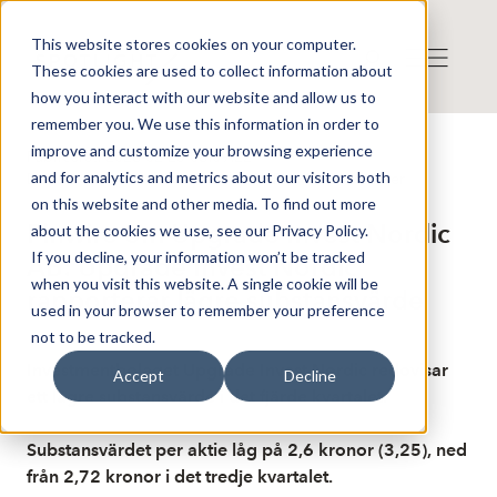
This website stores cookies on your computer.
These cookies are used to collect information about
how you interact with our website and allow us to
remember you. We use this information in order to
improve and customize your browsing experience
Publicerat: 2026-02-25 08:09:22
and for analytics and metrics about our visitors both
Detta är en nyhet från nyhetsbyrån Finwire
Disclaimer
on this website and other media. To find out more
Finwire om Upgrade Invest Nordic
about the cookies we use, see our Privacy Policy.
If you decline, your information won’t be tracked
AB: Upgrade Invest Nordic
when you visit this website. A single cookie will be
rapporterar lägre substansvärde
used in your browser to remember your preference
not to be tracked.
Investmentbolaget Upgrade Invest Nordic redovisar
Accept
Decline
ett lägre substansvärde i det fjärde kvartalet.
Substansvärdet per aktie låg på 2,6 kronor (3,25), ned
från 2,72 kronor i det tredje kvartalet.