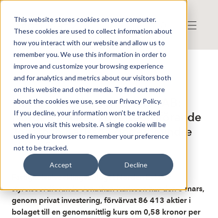
This website stores cookies on your computer.
These cookies are used to collect information about
how you interact with our website and allow us to
remember you. We use this information in order to
improve and customize your browsing experience
Publicerat: 2026-03-04 08:55:17
and for analytics and metrics about our visitors both
Detta är en nyhet från nyhetsbyrån Finwire
Disclaimer
on this website and other media. To find out more
Finwire om Norden Estates AB:
about the cookies we use, see our Privacy Policy.
If you decline, your information won’t be tracked
Norden Estates styrelseordförande
when you visit this website. A single cookie will be
Jonathan Karlsson gör ett mindre
used in your browser to remember your preference
aktieköp
not to be tracked.
Accept
Decline
Fastighetsutvecklingsbolaget Norden Estates
styrelseordförande Jonathan Karlsson har den 3 mars,
genom privat investering, förvärvat 86 413 aktier i
bolaget till en genomsnittlig kurs om 0,58 kronor per