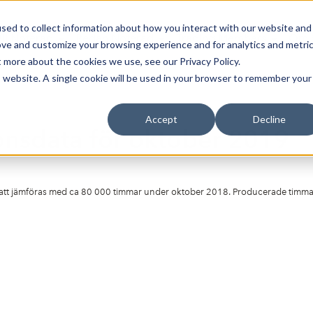
sed to collect information about how you interact with our website and
Bli Noterad
Redan Noterad
Trading Members
Om S
ove and customize your browsing experience and for analytics and metri
t more about the cookies we use, see our Privacy Policy.
is website. A single cookie will be used in your browser to remember your
Accept
Decline
onsdata för oktober 2019
tt jämföras med ca 80 000 timmar under oktober 2018. Producerade timmar