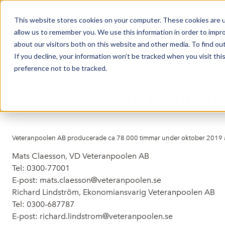
This website stores cookies on your computer. These cookies are u
Market Overview
allow us to remember you. We use this information in order to impr
about our visitors both on this website and other media. To find ou
If you decline, your information won’t be tracked when you visit th
preference not to be tracked.
Press release from Companies
Publicerat: 2019-11-11 15:38:48
Veteranpoolen: Produkti
Veteranpoolen AB producerade ca 78 000 timmar under oktober 2019 a
Mats Claesson, VD Veteranpoolen AB
Tel: 0300-77001
E-post: mats.claesson@veteranpoolen.se
Richard Lindström, Ekonomiansvarig Veteranpoolen AB
Tel: 0300-687787
E-post: richard.lindstrom@veteranpoolen.se