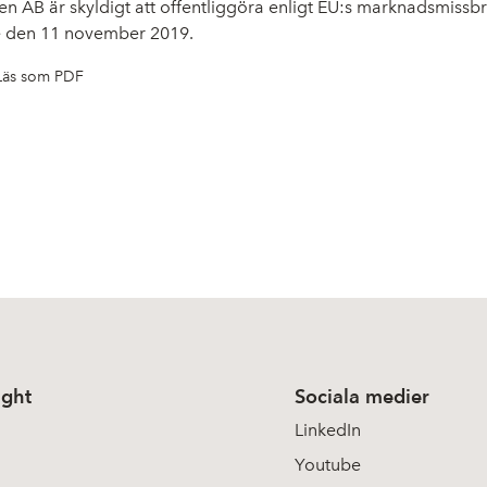
n AB är skyldigt att offentliggöra enligt EU:s marknadsmiss
de den 11 november 2019.
Läs som PDF
ight
Sociala medier
LinkedIn
Youtube