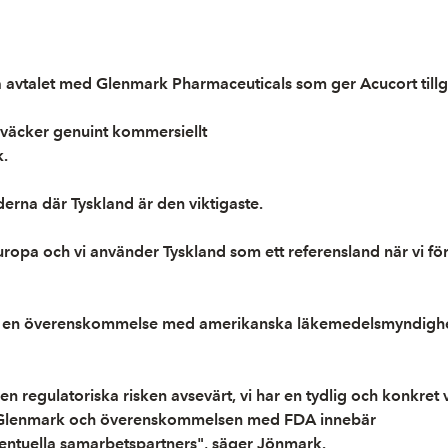
avtalet med Glenmark Pharmaceuticals som ger Acucort tillgå
t väcker genuint kommersiellt
.
rna där Tyskland är den viktigaste.
uropa och vi använder Tyskland som ett referensland när vi 
 en överenskommelse med amerikanska läkemedelsmyndigheten 
 den regulatoriska risken avsevärt, vi har en tydlig och konk
ed Glenmark och överenskommelsen med FDA innebär
 eventuella samarbetspartners", säger Jönmark.