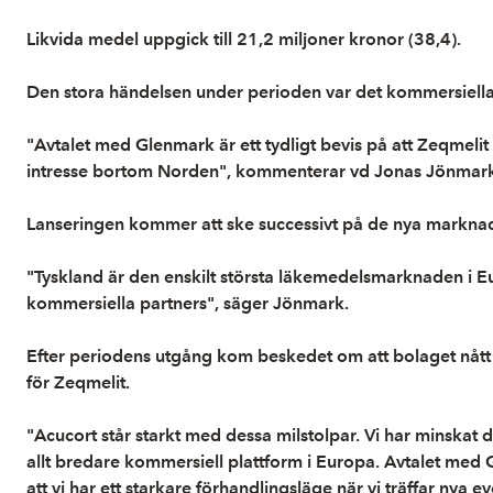
Likvida medel uppgick till 21,2 miljoner kronor (38,4).
Den stora händelsen under perioden var det kommersiella 
"Avtalet med Glenmark är ett tydligt bevis på att Zeqmeli
intresse bortom Norden", kommenterar vd Jonas Jönmark
Lanseringen kommer att ske successivt på de nya marknade
"Tyskland är den enskilt största läkemedelsmarknaden i E
kommersiella partners", säger Jönmark.
Efter periodens utgång kom beskedet om att bolaget nått
för Zeqmelit.
"Acucort står starkt med dessa milstolpar. Vi har minskat
allt bredare kommersiell plattform i Europa. Avtalet m
att vi har ett starkare förhandlingsläge när vi träffar nya