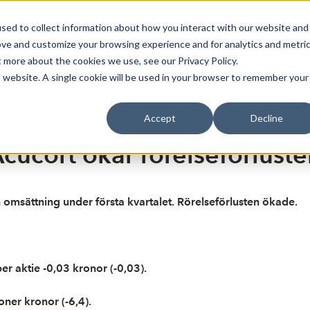
sed to collect information about how you interact with our website and
Bli Noterad
Redan Noterad
Trading Members
Om S
ove and customize your browsing experience and for analytics and metri
t more about the cookies we use, see our Privacy Policy.
is website. A single cookie will be used in your browser to remember your
Accept
Decline
cucort ökar rörelseförlust
 omsättning under första kvartalet. Rörelseförlusten ökade.
per aktie -0,03 kronor (-0,03).
oner kronor (-6,4).