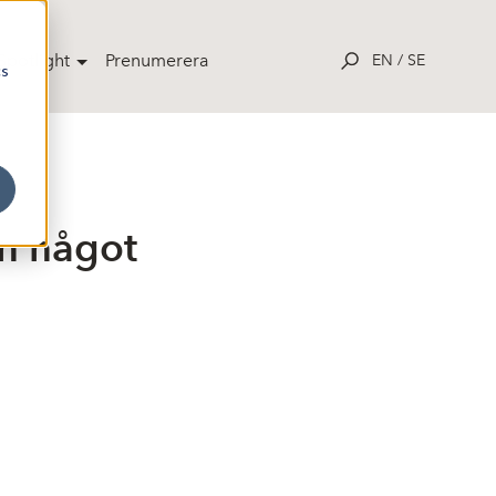
potlight
Prenumerera
EN
/
SE
cs
en något