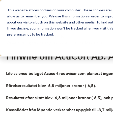
This website stores cookies on your computer. These cookies are u
Market Overview
allow us to remember you. We use this information in order to impr
about our visitors both on this website and other media. To find ou
If you decline, your information won’t be tracked when you visit th
preference not to be tracked.
Publicerat: 2026-04-28 08:47:40
Detta är en nyhet från nyhetsbyrån Finwire
Disclaimer
Finwire om AcuCort AB: A
Life science-bolaget Acucort redovisar som planerat ingen
Rörelseresultatet blev -6,8 miljoner kronor (-6,5).
Resultatet efter skatt blev -6,8 miljoner kronor (-6,5), och 
Kassaflödet från löpande verksamhet uppgick till -3,7 milj