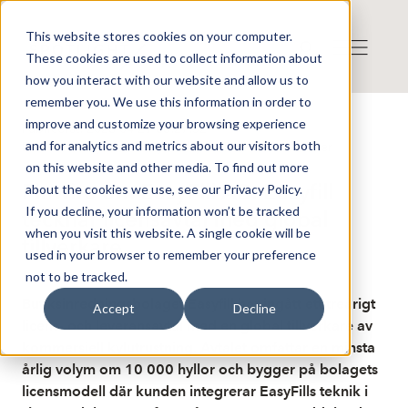
This website stores cookies on your computer.
These cookies are used to collect information about
how you interact with our website and allow us to
remember you. We use this information in order to
improve and customize your browsing experience
Publicerat: 2026-04-29 06:27:32
and for analytics and metrics about our visitors both
Detta är en nyhet från nyhetsbyrån Finwire
Disclaimer
on this website and other media. To find out more
Finwire om EasyFill AB: Easyfill
about the cookies we use, see our Privacy Policy.
If you decline, your information won’t be tracked
tecknar licensavtal med global
when you visit this website. A single cookie will be
tillverkare
used in your browser to remember your preference
not to be tracked.
Butiksinredningsbolaget Easyfill har ingått ett treårigt
Accept
Decline
licens- och leveransavtal med en global tillverkare av
kommersiell kylutrustning. Avtalet omfattar en minsta
årlig volym om 10 000 hyllor och bygger på bolagets
licensmodell där kunden integrerar EasyFills teknik i