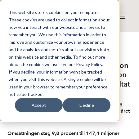
This website stores cookies on your computer.
These cookies are used to collect information about
how you interact with our website and allow us to
remember you. We use this information in order to
improve and customize your browsing experience
Publicerat: 2026-05-07 08:43:25
and for analytics and metrics about our visitors both
Detta är en nyhet från nyhetsbyrån Finwire
Disclaimer
on this website and other media. To find out more
Finwire om Bergholm Fritidsfordon
about the cookies we use, see our Privacy Policy.
If you decline, your information won’t be tracked
AB (publ.): Bergholm Fritidsfordon
when you visit this website. A single cookie will be
ökar omsättning och rörelseresultat
used in your browser to remember your preference
not to be tracked.
Bergholm Fritidsfordon redovisar ökad omsättning
Accept
Decline
under första kvartalet jämfört med samma period året
innan. Rörelsevinsten ökade.
Omsättningen steg 9,8 procent till 147,4 miljoner