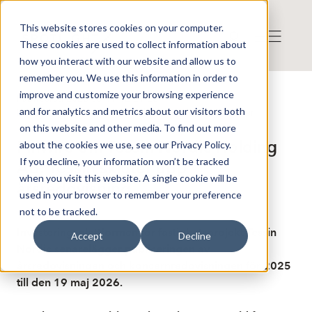
This website stores cookies on your computer.
These cookies are used to collect information about
how you interact with our website and allow us to
remember you. We use this information in order to
improve and customize your browsing experience
Publicerat: 2026-05-11 12:21:26
and for analytics and metrics about our visitors both
Detta är en nyhet från nyhetsbyrån Finwire
Disclaimer
on this website and other media. To find out more
Finwire om Tessin Nordic Holding
about the cookies we use, see our Privacy Policy.
If you decline, your information won’t be tracked
AB: Tessin skjuter upp
when you visit this website. A single cookie will be
årsredovisning
used in your browser to remember your preference
not to be tracked.
Investeringsplattformen för fastighetsprojekt Tessin
Accept
Decline
Nordic senarelägger publiceringen av
årsredovisningen och koncernredovisningen för 2025
till den 19 maj 2026.