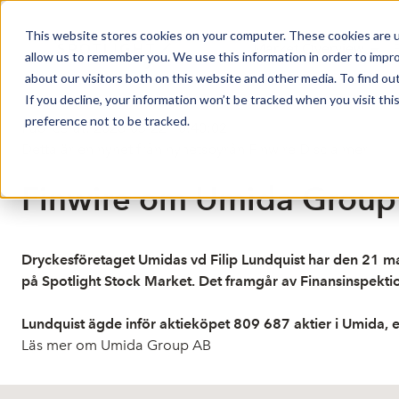
This website stores cookies on your computer. These cookies are u
Market Overview
allow us to remember you. We use this information in order to impr
about our visitors both on this website and other media. To find ou
If you decline, your information won’t be tracked when you visit th
preference not to be tracked.
Publicerat: 2026-05-22 10:40:02
Detta är en nyhet från nyhetsbyrån Finwire
Disclaimer
Finwire om Umida Group A
Dryckesföretaget Umidas vd Filip Lundquist har den 21 maj 
på Spotlight Stock Market. Det framgår av Finansinspektio
Lundquist ägde inför aktieköpet 809 687 aktier i Umida, e
Läs mer om Umida Group AB