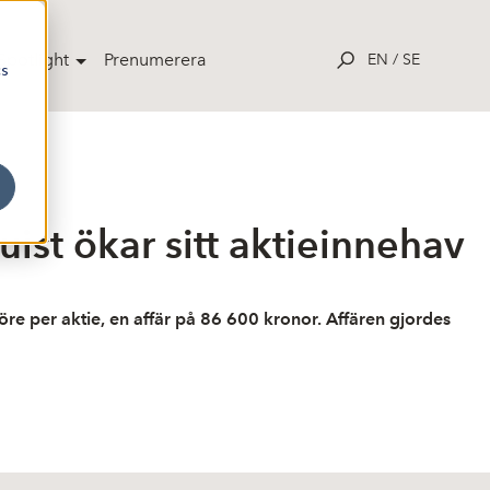
potlight
Prenumerera
EN
/
SE
cs
st ökar sitt aktieinnehav
öre per aktie, en affär på 86 600 kronor. Affären gjordes