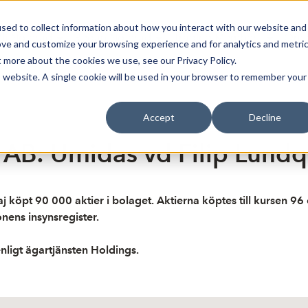
sed to collect information about how you interact with our website and
Bli Noterad
Redan Noterad
Trading Members
Om S
ove and customize your browsing experience and for analytics and metri
t more about the cookies we use, see our Privacy Policy.
is website. A single cookie will be used in your browser to remember your
Accept
Decline
B: Umidas vd Filip Lundqui
köpt 90 000 aktier i bolaget. Aktierna köptes till kursen 96 
nens insynsregister.
nligt ägartjänsten Holdings.