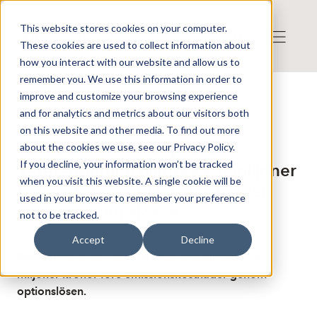
This website stores cookies on your computer.
These cookies are used to collect information about
how you interact with our website and allow us to
remember you. We use this information in order to
improve and customize your browsing experience
Publicerat: 2026-05-26 16:12:22
and for analytics and metrics about our visitors both
Detta är en nyhet från nyhetsbyrån Finwire
Disclaimer
on this website and other media. To find out more
Finwire om Veteranpoolen:
about the cookies we use, see our Privacy Policy.
If you decline, your information won’t be tracked
Veteranpoolen tillförs 29,6 miljoner
when you visit this website. A single cookie will be
kronor före emissionskostnader
used in your browser to remember your preference
genom optionslösen
not to be tracked.
Accept
Decline
Bemanningsbolaget Veteranpoolen tillförs 29,6
miljoner kronor före emissionskostnader genom
optionslösen.