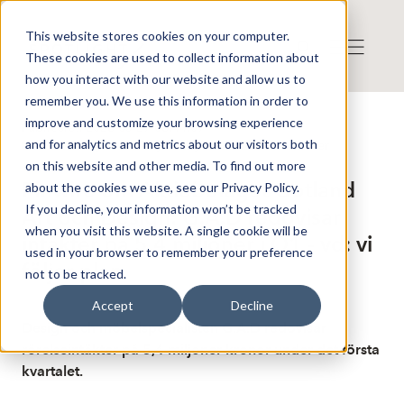
This website stores cookies on your computer.
These cookies are used to collect information about
how you interact with our website and allow us to
remember you. We use this information in order to
improve and customize your browsing experience
Publicerat: 2026-05-27 08:44:07
and for analytics and metrics about our visitors both
Detta är en nyhet från nyhetsbyrån Finwire
Disclaimer
on this website and other media. To find out more
Finwire om Aktiebolaget Gotland
about the cookies we use, see our Privacy Policy.
If you decline, your information won’t be tracked
Art och Design: G.A.D redovisar
when you visit this website. A single cookie will be
intäkter på 5,4 miljoner i Q1 - vd: vi
used in your browser to remember your preference
följer plan
not to be tracked.
Accept
Decline
Design och möbelspecialisten G.A.D redovisar
rörelseintäkter på 5,4 miljoner kronor under det första
kvartalet.