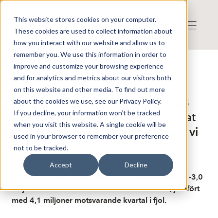
This website stores cookies on your computer.
These cookies are used to collect information about
how you interact with our website and allow us to
remember you. We use this information in order to
improve and customize your browsing experience
Publicerat: 2026-05-28 06:58:43
and for analytics and metrics about our visitors both
Detta är en nyhet från nyhetsbyrån Finwire
Disclaimer
on this website and other media. To find out more
Finwire om Ramlösa shipping AB
about the cookies we use, see our Privacy Policy.
If you decline, your information won’t be tracked
(publ): Ramlösa Shippings resultat
when you visit this website. A single cookie will be
tyngs av engångskostnader - vd: vi
used in your browser to remember your preference
har stor kassa
not to be tracked.
Accept
Decline
Ramlösa Shipping redovisar ett rörelseresultat på -3,0
miljoner kronor för det första kvartalet 2026, jämfört
med 4,1 miljoner motsvarande kvartal i fjol.