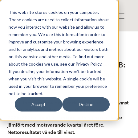
This website stores cookies on your computer.
These cookies are used to collect information about
how you interact with our website and allow us to
remember you. We use this information in order to
improve and customize your browsing experience
Publicerat: 2026-05-28 12:25:39
and for analytics and metrics about our visitors both
Detta är en nyhet från nyhetsbyrån Finwire
Disclaimer
on this website and other media. To find out more
Finwire om Provide IT Sweden AB:
about the cookies we use, see our Privacy Policy.
If you decline, your information won’t be tracked
Provide IT vände till knapp vinst i
when you visit this website. A single cookie will be
fjärde kvartalet
used in your browser to remember your preference
not to be tracked.
Konsultbolaget Provide IT redovisar ökad rörelsevinst
Accept
Decline
i fjärde kvartalet i det brutna räkenskapsåret
2025/2026 samtidigt som omsättningen minskade
jämfört med motsvarande kvartal året före.
Nettoresultatet vände till vinst.