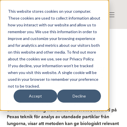
This website stores cookies on your computer.
These cookies are used to collect information about
how you interact with our website and allow us to
remember you. We use this information in order to
improve and customize your browsing experience
Publicerat: 2026-06-02 09:44:55
and for analytics and metrics about our visitors both
Detta är en nyhet från nyhetsbyrån Finwire
Disclaimer
on this website and other media. To find out more
Finwire om PExA AB:
about the cookies we use, see our Privacy Policy.
If you decline, your information won’t be tracked
Doktorsavhandling presenterar
when you visit this website. A single cookie will be
resultat från studier med Pexa-
used in your browser to remember your preference
teknik
not to be tracked.
Accept
Decline
Medicinteknikbolaget Pexa uppger att en ny
doktorsavhandling från Lunds universitet, baserad på
Pexas teknik för analys av utandade partiklar från
lungorna, visar att metoden kan ge biologiskt relevant