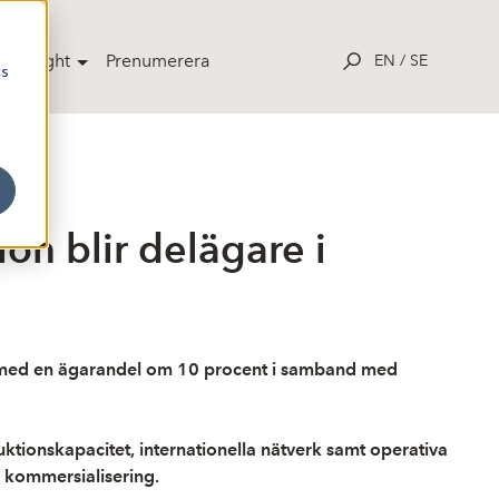
potlight
Prenumerera
EN
/
SE
cs
n blir delägare i
e med en ägarandel om 10 procent i samband med
uktionskapacitet, internationella nätverk samt operativa
a kommersialisering.