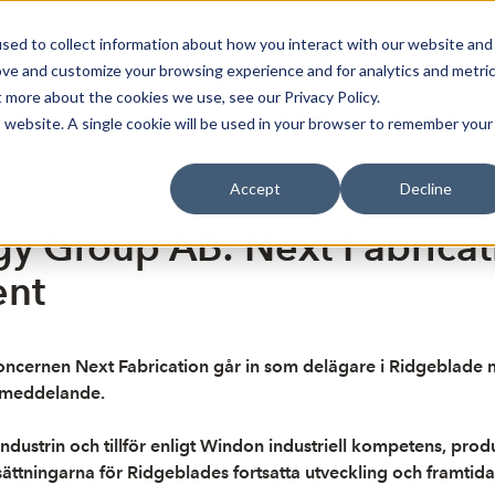
sed to collect information about how you interact with our website and
Bli Noterad
Redan Noterad
Trading Members
Om S
ove and customize your browsing experience and for analytics and metri
t more about the cookies we use, see our Privacy Policy.
is website. A single cookie will be used in your browser to remember your
Accept
Decline
 Group AB: Next Fabricatio
ent
oncernen Next Fabrication går in som delägare i Ridgeblad
ssmeddelande.
dustrin och tillför enligt Windon industriell kompetens, prod
sättningarna för Ridgeblades fortsatta utveckling och framtid