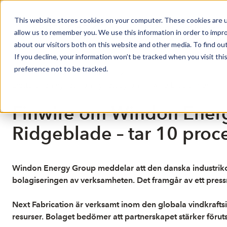
This website stores cookies on your computer. These cookies are u
Market Overview
allow us to remember you. We use this information in order to impr
about our visitors both on this website and other media. To find ou
If you decline, your information won’t be tracked when you visit th
preference not to be tracked.
Publicerat: 2026-06-05 11:08:25
Detta är en nyhet från nyhetsbyrån Finwire
Disclaimer
Finwire om Windon Energy
Ridgeblade – tar 10 proc
Windon Energy Group meddelar att den danska industrik
bolagiseringen av verksamheten. Det framgår av ett pre
Next Fabrication är verksamt inom den globala vindkraftsin
resurser. Bolaget bedömer att partnerskapet stärker förut