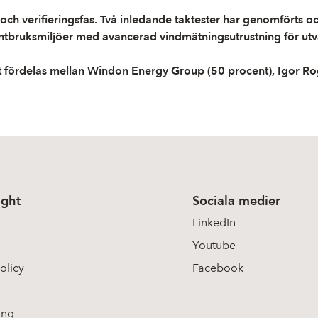
- och verifieringsfas. Två inledande taktester har genomförts 
tbruksmiljöer med avancerad vindmätningsutrustning för utvär
 fördelas mellan Windon Energy Group (50 procent), Igor Rog
ight
Sociala medier
LinkedIn
Youtube
olicy
Facebook
ing