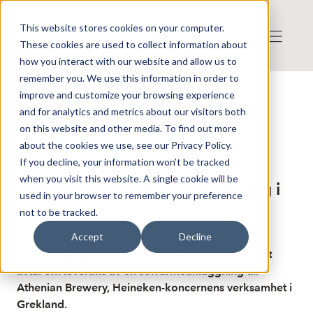
This website stores cookies on your computer.
These cookies are used to collect information about
how you interact with our website and allow us to
remember you. We use this information in order to
improve and customize your browsing experience
Publicerat: 2026-06-08 16:23:40
and for analytics and metrics about our visitors both
Detta är en nyhet från nyhetsbyrån Finwire
Disclaimer
on this website and other media. To find out more
Finwire om Absolicon Solar
about the cookies we use, see our Privacy Policy.
If you decline, your information won’t be tracked
Collector AB: Absolicon tecknar
when you visit this website. A single cookie will be
slutligt avtal med Heinekenbolag i
used in your browser to remember your preference
Grekland
not to be tracked.
Accept
Decline
Solenergibolaget Absolicon har tecknat ett slutligt
avtal om leverans av en solvärmeanläggning till
Athenian Brewery, Heineken-koncernens verksamhet i
Grekland.