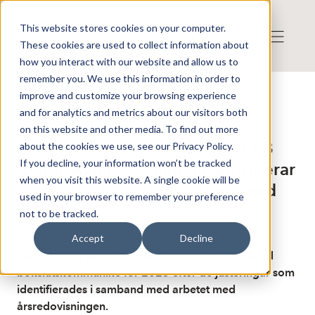
This website stores cookies on your computer.
These cookies are used to collect information about
how you interact with our website and allow us to
remember you. We use this information in order to
improve and customize your browsing experience
Publicerat: 2026-06-09 16:28:10
and for analytics and metrics about our visitors both
Detta är en nyhet från nyhetsbyrån Finwire
Disclaimer
on this website and other media. To find out more
Finwire om Ramlösa shipping AB
about the cookies we use, see our Privacy Policy.
If you decline, your information won’t be tracked
(publ): Ramlösa Shipping korrigerar
when you visit this website. A single cookie will be
rapporten för 2025 - justerar ned
used in your browser to remember your preference
resultatet
not to be tracked.
Accept
Decline
Ramlösa Shipping har offentliggjort en korrigerad
bokslutskommuniké för 2025 efter de justeringar som
identifierades i samband med arbetet med
årsredovisningen.