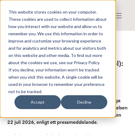
This website stores cookies on your computer.
These cookies are used to collect information about
how you interact with our website and allow us to
remember you. We use this information in order to
improve and customize your browsing experience
Publicerat: 2026-07-07 14:16:15
and for analytics and metrics about our visitors both
Detta är en nyhet från nyhetsbyrån Finwire
Disclaimer
on this website and other media. To find out more
Finwire om Sociallite US AB (publ):
about the cookies we use, see our Privacy Policy.
If you decline, your information won’t be tracked
Sociallite Us föreslår riktad
when you visit this website. A single cookie will be
kvittningsemission
used in your browser to remember your preference
not to be tracked.
Teknikbolaget Sociallite Us offentliggör fullständiga
Accept
Decline
villkor för den riktade kvittningsemission som styrelsen
föreslår att en extra bolagsstämma beslutar om den
22 juli 2026, enligt ett pressmeddelande.