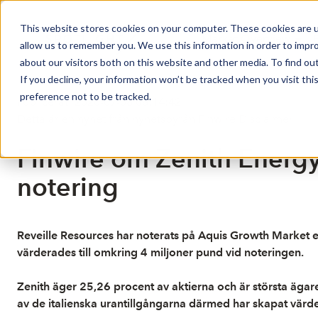
This website stores cookies on your computer. These cookies are u
Market Overview
allow us to remember you. We use this information in order to impr
about our visitors both on this website and other media. To find ou
If you decline, your information won’t be tracked when you visit th
preference not to be tracked.
Publicerat: 2026-07-08 08:14:42
Detta är en nyhet från nyhetsbyrån Finwire
Disclaimer
Finwire om Zenith Energy 
notering
Reveille Resources har noterats på Aquis Growth Market ef
värderades till omkring 4 miljoner pund vid noteringen.
Zenith äger 25,26 procent av aktierna och är största ägare
av de italienska urantillgångarna därmed har skapat värde