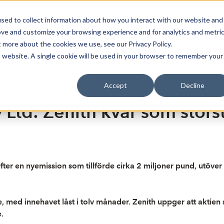
sed to collect information about how you interact with our website and
Bli Noterad
Redan Noterad
Trading Members
Om S
ove and customize your browsing experience and for analytics and metri
t more about the cookies we use, see our Privacy Policy.
is website. A single cookie will be used in your browser to remember your
Accept
Decline
Ltd: Zenith kvar som störst
ter en nyemission som tillförde cirka 2 miljoner pund, utöver
, med innehavet låst i tolv månader. Zenith uppger att aktien 
.