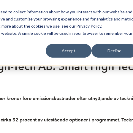
sed to collect information about how you interact with our website and
Bli Noterad
Redan Noterad
Trading Members
Om S
ove and customize your browsing experience and for analytics and metri
t more about the cookies we use, see our Privacy Policy.
is website. A single cookie will be used in your browser to remember your
Accept
Decline
h-Tech AB: Smart High Tech 
joner kronor före emissionskostnader efter utnyttjande av te
 cirka 52 procent av utestående optioner i programmet. Teck