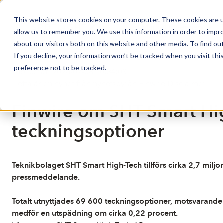
This website stores cookies on your computer. These cookies are u
Market Overview
allow us to remember you. We use this information in order to impr
about our visitors both on this website and other media. To find ou
If you decline, your information won’t be tracked when you visit th
preference not to be tracked.
Publicerat: 2026-07-08 10:34:03
Detta är en nyhet från nyhetsbyrån Finwire
Disclaimer
Finwire om SHT Smart Hig
teckningsoptioner
Teknikbolaget SHT Smart High-Tech tillförs cirka 2,7 mil
pressmeddelande.
Totalt utnyttjades 69 600 teckningsoptioner, motsvarande
medför en utspädning om cirka 0,22 procent.