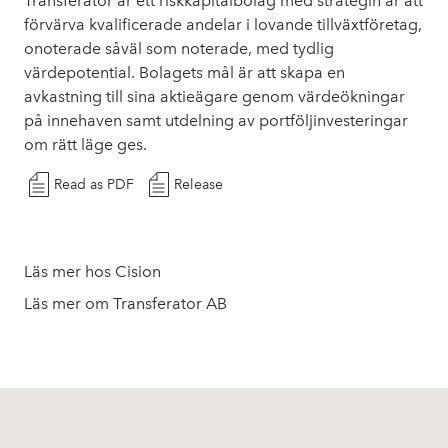
Transferator är ett riskkapitalbolag med strategin är att
förvärva kvalificerade andelar i lovande tillväxtföretag,
onoterade såväl som noterade, med tydlig
värdepotential. Bolagets mål är att skapa en
avkastning till sina aktieägare genom värdeökningar
på innehaven samt utdelning av portföljinvesteringar
om rätt läge ges.
Read as PDF
Release
Läs mer hos Cision
Läs mer om Transferator AB