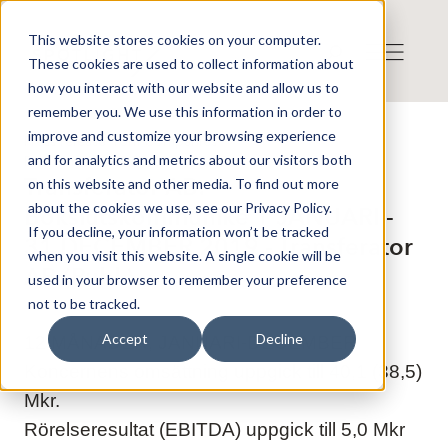
This website stores cookies on your computer.
These cookies are used to collect information about
how you interact with our website and allow us to
remember you. We use this information in order to
improve and customize your browsing experience
Press release from Companies
and for analytics and metrics about our visitors both
Publicerat: 2020-02-28 09:25:35
Transferator AB:
on this website and other media. To find out more
about the cookies we use, see our Privacy Policy.
Bokslutskommuniké 1 JANUARI -
If you decline, your information won’t be tracked
31 DECEMBER 2019 - Transferator
when you visit this website. A single cookie will be
AB (Publ.)
used in your browser to remember your preference
not to be tracked.
Accept
Decline
12 MÅNADER, JANUARI-DECEMBER
Koncernens omsättning uppgick till 40,1 (38,5)
Mkr.
Rörelseresultat (EBITDA) uppgick till 5,0 Mkr