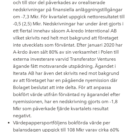
och till stor del påverkades av orealiserade
nedskrivningar på finansiella anläggningstillgångar
om -7,3 Mkr. För kvartalet uppgick nettoresultatet till
-0,5 (2,5) Mkr. Nedskrivningar har under året gjorts i
ett flertal innehav såsom A-kredo Interntional AB
vilket skrivits ned helt mot bakgrund att företaget
inte utvecklats som förväntat. Efter januari 2020 har
A-krdo även sålt 80% av sin verksamhet i Polen till
externa investerare varvid Transferator Ventures
ägande fått motsvarande utspädning. Ägandet i
Iterata AB har även det skrivits ned mot bakgrund
av att företaget har en pågående nyemission där
Bolaget beslutat att inte delta. För att anpassa
bokfört värde utifrån förväntad ny ägarandel efter
nyemissionen, har en nedskrivning gjorts om -1,8
Mkr som påverkade fjärde kvartalets resultat
negativt.
Värdepappersportföljens bokförda värde per
balansdagen uppgick till 108 Mkr varav cirka 60%