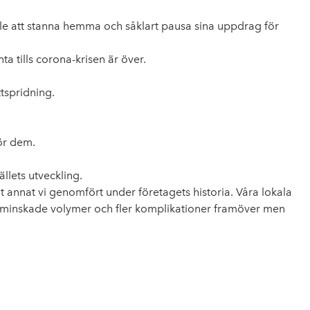
hälle att stanna hemma och såklart pausa sina uppdrag för
ta tills corona-krisen är över.
tspridning.
ör dem.
llets utveckling.
annat vi genomfört under företagets historia. Våra lokala
oss minskade volymer och fler komplikationer framöver men