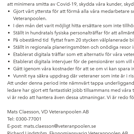
att minimera smitta av Covid-19, skydda våra kunder, skydd
Gjort vårt yttersta för att förmå alla våra medarbetare 
Veteranpoolen.
I den mån det varit möjligt hitta ersättare som inte tillh
Ställt in hundratals fysiska personalträffar för att allmä
På obestämd tid flyttat fram 20 stycken välplanerade bi
Ställt in regionala planeringsmöten och onödiga resor 
Etablerat digitala träffar som ett alternativ för våra v
Etablerat digitala intervjuer för de pensionärer som vi
Gått igenom våra kostnader för att se om vi kan spara i
Vunnit nya säkra uppdrag där veteraner som inte är i risk
Att under denna period inte nämnvärt tappa underliggande 
ledare har gjort ett fantastiskt jobb tillsammans med våra
vi är redo att hantera även dessa utmaningar. Vi är redo 
Mats Claesson, VD Veteranpoolen AB
Tel: 0300-77001
E-post: mats.claesson@veteranpoolen.se
Richard Lindström, Ekonomiansvarig Veteranpoolen AB