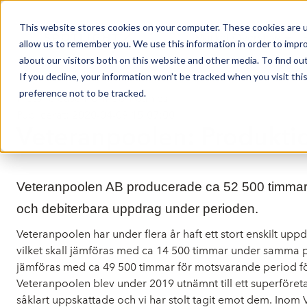
This website stores cookies on your computer. These cookies are u
Market Overview
allow us to remember you. We use this information in order to impr
about our visitors both on this website and other media. To find ou
If you decline, your information won’t be tracked when you visit th
preference not to be tracked.
Press release from Companies
Publicerat: 2020-04-09 15:07:00
Veteranpoolen: Produkti
Veteranpoolen AB producerade ca 52 500 timmar
och debiterbara uppdrag under perioden.
Veteranpoolen har under flera år haft ett stort enskilt 
vilket skall jämföras med ca 14 500 timmar under samma p
jämföras med ca 49 500 timmar för motsvarande period f
Veteranpoolen blev under 2019 utnämnt till ett superföreta
såklart uppskattade och vi har stolt tagit emot dem. Inom 