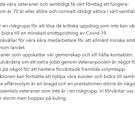
a våra veteraner och samtidigt få vårt företag att fungera:
som är 70 år eller äldre och normalt väldigt aktiva i vårt sam
ör en riskgrupp för att lösa de kritiska uppdrag som inte kan vän
nt bidra till en minskad smittspridning av Covid-19.
okvällar för våra kära medarbetare för att allmänt minska smit
inom landet.
eteraner som uppskattar vår gemenskap och vill hålla kontakten.
ll utvärdera om ett extra-jobb genom Veteranpoolen är något f
n på något för att hantera förväntade framtida volymtapp.
zonen kan fortsätta att hjälpa våra kunder och bidra till samhä
affärsvolym är en bragd och en prestationen större än något 
 tusentals veteraner som inte är i en riskgrupp. Vi förväntar 
för storm men hoppas på kuling.