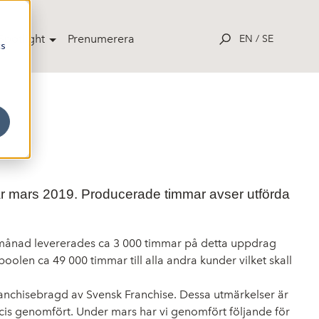
potlight
Prenumerera
EN
/
SE
cs
r mars 2019. Producerade timmar avser utförda
rs månad levererades ca 3 000 timmar på detta uppdrag
en ca 49 000 timmar till alla andra kunder vilket skall
franchisebragd av Svensk Franchise. Dessa utmärkelser är
ecis genomfört. Under mars har vi genomfört följande för