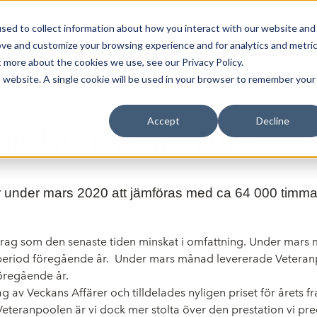
sed to collect information about how you interact with our website and
Bli Noterad
Redan Noterad
Trading Members
Om S
ove and customize your browsing experience and for analytics and metri
t more about the cookies we use, see our Privacy Policy.
is website. A single cookie will be used in your browser to remember your
Accept
Decline
onsdata för mars 2020
 under mars 2020 att jämföras med ca 64 000
timma
uppdrag som den senaste tiden minskat i omfattning. Under ma
eriod föregående år. Under mars månad levererade Veteranpool
öregående år.
g av Veckans Affärer och tilldelades nyligen priset för årets 
Veteranpoolen är vi dock mer stolta över den prestation vi pr