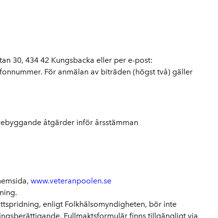
tan 30, 434 42 Kungsbacka eller per e-post:
nnummer. För anmälan av biträden (högst två) gäller
förebyggande åtgärder inför årsstämman
 hemsida,
www.veteranpoolen.se
ning.
ttspridning, enligt Folkhälsomyndigheten, bör inte
ningsberättigande. Fullmaktsformulär finns tillgängligt via