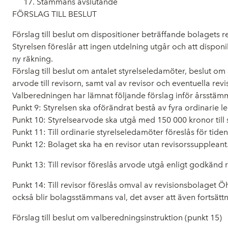
Stämmans avslutande
FÖRSLAG TILL BESLUT
Förslag till beslut om dispositioner beträffande bolagets r
Styrelsen föreslår att ingen utdelning utgår och att dispon
ny räkning.
Förslag till beslut om antalet styrelseledamöter, beslut om
arvode till revisorn, samt val av revisor och eventuella rev
Valberedningen
har lämnat följande förslag inför årsstäm
Punkt
9
: Styrelsen ska oförändrat bestå av fyra ordinarie 
Punkt
10
: Styrelsearvode ska utgå med 150 000 kronor till 
Punkt
11
: Till ordinarie styrelseledamöter föreslås för ti
Punkt
12
: Bolaget ska ha en revisor utan revisorssuppleant
Punkt
13
: Till revisor föreslås arvode utgå enligt godkänd 
Punkt
14
: Till revisor föreslås omval av revisionsbolaget
också blir bolagsstämmans val, det avser att även fortsät
Förslag till beslut om valberedningsinstruktion (punkt 15)