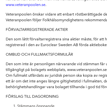
www.veteranpoolen.se
.
Veteranpoolen önskar vidare att enbart röstberättigade del
Veteranpoolen följer Folkhälsomyndighetens rekommendat
FÖRVALTARREGISTRERADE AKTIER
Den som låtit förvaltarregistrera sina aktier måste, för att
registrerad i den av Euroclear Sweden AB förda aktieboken 
OMBUD OCH FULLMAKTSFORMULÄR
Den som inte är personligen närvarande vid stämman får u
tillgängligt på bolagets webbplats, www.veteranpoolen.se.
Om fullmakt utfärdats av juridisk person ska kopia av regi
ett år om det inte anges längre giltighetstid i fullmakten,
behörighetshandlingar vara bolaget tillhanda i god tid fö
FÖRSLAG TILL DAGORDNING
Stämmans öppnande