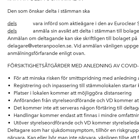
Den som önskar delta i stämman ska
dels
vara införd som aktieägare i den av Euroclear Sw
dels
anmäla sin avsikt att delta i stämman till bolaget
Anmälan om deltagande kan ske skriftligen till bolaget på
delagare@veteranpoolen.se. Vid anmälan vänligen uppge 
anmälningsförfarande enligt ovan.
FÖRSIKTIGHETSÅTGÄRDER MED ANLEDNING AV COVID-
För att minska risken för smittspridning med anledning
Registrering och inpassering till stämmolokalen startar k
Platser i lokalen kommer att möjliggöra distansering
Anföranden från styrelseordförande och VD kommer at
Det kommer inte att serveras någon förtäring till delta
Handlingar kommer endast att finnas i mindre omfattnin
Utöver styrelseordförande och VD kommer styrelseledam
Deltagare som har sjukdomssymptom, tillhör en riskgrupp, v
närvara. Kan eller bör man inte närvara, vänligen tillse att