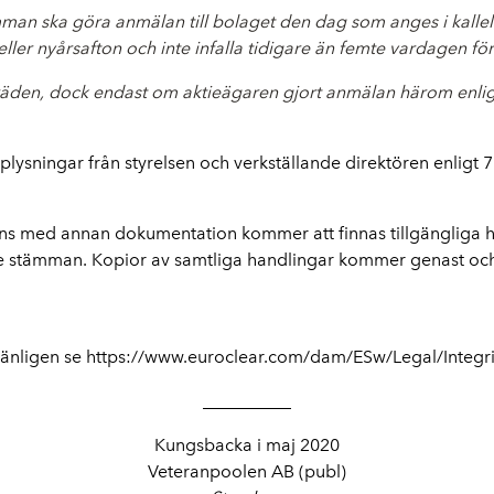
mman ska göra anmälan till bolaget den dag som anges i kallel
ler nyårsafton och inte infalla tidigare än femte vardagen f
träden, dock endast om aktieägaren gjort anmälan härom enlig
lysningar från styrelsen och verkställande direktören enligt 7
ans med annan dokumentation kommer att finnas tillgängliga 
re stämman.
Kopior av samtliga handlingar kommer genast och 
vänligen se https://www.euroclear.com/dam/ESw/Legal/Integr
__________
Kungsbacka i maj 2020
Veteranpoolen AB (publ)