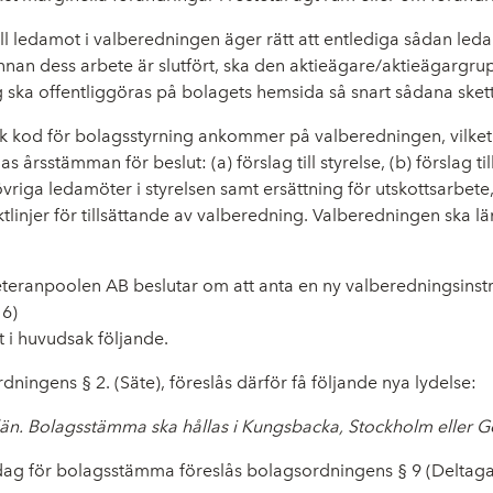
 ledamot i valberedningen äger rätt att entlediga sådan leda
an dess arbete är slutfört, ska den aktieägare/aktieägargr
 ska offentliggöras på bolagets hemsida så snart sådana skett
sk kod för bolagsstyrning ankommer på valberedningen, vilket
sstämman för beslut: (a) förslag till styrelse, (b) förslag till r
ledamöter i styrelsen samt ersättning för utskottsarbete, (e) fö
njer för tillsättande av valberedning. Valberedningen ska lämn
Veteranpoolen AB beslutar om att anta en ny valberedningsinstr
16)
t i huvudsak följande.
ingens § 2. (Säte), föreslås därför få följande nya lydelse:
 län. Bolagsstämma ska hållas i Kungsbacka, Stockholm eller 
för bolagsstämma föreslås bolagsordningens § 9 (Deltagand