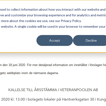
sed to collect information about how you interact with our website and
Bli Noterad
Redan Noterad
Trading Members
Om S
ove and customize your browsing experience and for analytics and metri
t more about the cookies we use, see our Privacy Policy.
is website. A single cookie will be used in your browser to remember your
Accept
Decline
POOLEN AB kallar till års
 den 18 juni 2020. För mer detaljerad information om innehållet i förslagen hä
lagets webbplats inom de närmaste dagarna.
KALLELSE TILL ÅRSSTÄMMA I VETERANPOOLEN AB
2020 kl. 13.00 i bolagets lokaler på Hantverksgatan 30 i Kun