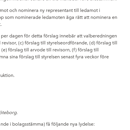
mot och nominera ny representant till ledamot i
upp som nominerade ledamoten äga rätt att nominera en
.
 per dagen för detta förslag innebär att valberedningen
evisor, (c) förslag till styrelseordförande, (d) förslag till
rslag till arvode till revisorn, (f) förslag till
a sina förslag till styrelsen senast fyra veckor före
uktion.
Göteborg.
e i bolagsstämma) få följande nya lydelse: