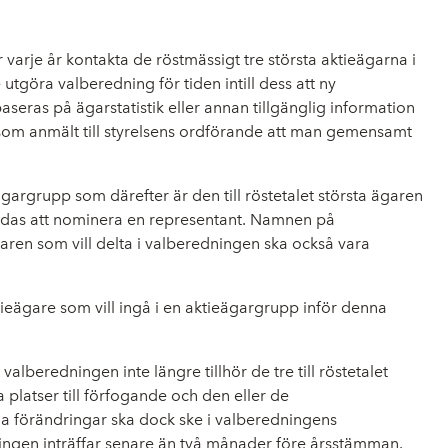
arje år kontakta de röstmässigt tre största aktieägarna i
göra valberedning för tiden intill dess att ny
seras på ägarstatistik eller annan tillgänglig information
 som anmält till styrelsens ordförande att man gemensamt
gargrupp som därefter är den till röstetalet största ägaren
bjudas att nominera en representant. Namnen på
ren som vill delta i valberedningen ska också vara
tieägare som vill ingå i en aktieägargrupp inför denna
eredningen inte längre tillhör de tre till röstetalet
platser till förfogande och den eller de
nga förändringar ska dock ske i valberedningens
ringen inträffar senare än två månader före årsstämman.