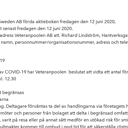
eden AB förda aktieboken fredagen den 12 juni 2020,
 senast fredagen den 12 juni 2020.
 adress Veteranpoolen AB att. Richard Lindström, Hantverksga
namn, personnummer/organisationsnummer, adress och telefo
19
 av COVID-19 har Veteranpoolen beslutat att vidta ett antal 
l. 12.30
t begränsas
garna
g. Deltagare förväntas ta del av handlingarna via företagets
öter och personer från bolaget att delta i begränsad omfatt
arit på resa eller på annat sätt medför en utökad risk för smi
 fullmakter kommer till ombud i god tid för att säkerställa röst