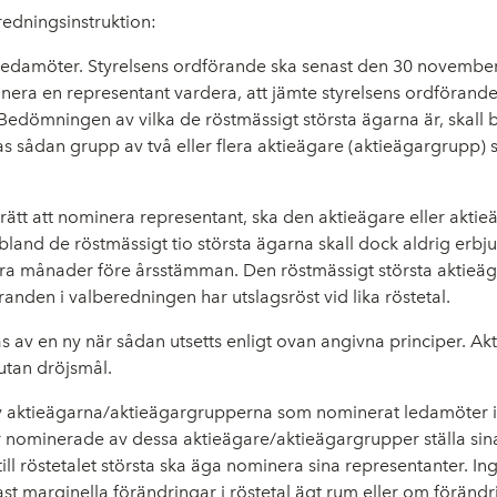
edningsinstruktion:
ledamöter. Styrelsens ordförande ska senast den 30 november v
a en representant vardera, att jämte styrelsens ordförande ut
edömningen av vilka de röstmässigt största ägarna är, skall ba
s sådan grupp av två eller flera aktieägare (aktieägargrupp)
ätt att nominera representant, ska den aktieägare eller aktieä
bland de röstmässigt tio största ägarna skall dock aldrig er
ra månader före årsstämman. Den röstmässigt största aktieäga
en i valberedningen har utslagsröst vid lika röstetal.
 av en ny när sådan utsetts enligt ovan angivna principer. Ak
utan dröjsmål.
ktieägarna/aktieägargrupperna som nominerat ledamöter i valb
nominerade av dessa aktieägare/aktieägargrupper ställa sina 
ll röstetalet största ska äga nominera sina representanter. I
st marginella förändringar i röstetal ägt rum eller om föränd