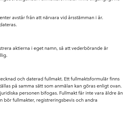
nter avstår från att närvara vid årsstämman i år.
dateras.
gistrera aktierna i eget namn, så att vederbörande är
lig.
cknad och daterad fullmakt. Ett fullmaktsformulär finns
ställas på samma sätt som anmälan kan göras enligt ovan.
uridiska personen bifogas. Fullmakt får inte vara äldre än
an bör fullmakter, registreringsbevis och andra