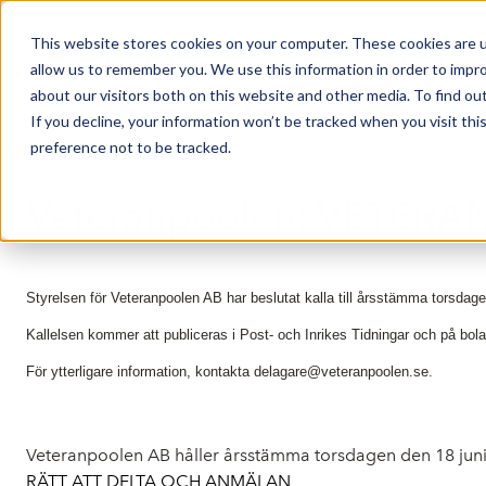
This website stores cookies on your computer. These cookies are u
Market Overview
allow us to remember you. We use this information in order to impr
about our visitors both on this website and other media. To find ou
If you decline, your information won’t be tracked when you visit th
preference not to be tracked.
Press release from Companies
Publicerat: 2020-05-15 14:27:03
Veteranpoolen: VETERAN
Styrelsen för Veteranpoolen AB har beslutat kalla till årsstämma torsdagen
Kallelsen kommer att publiceras i Post- och Inrikes Tidningar och på bo
För ytterligare information, kontakta delagare@veteranpoolen.se.
Veteranpoolen AB håller årsstämma torsdagen den 18 juni 
RÄTT ATT DELTA OCH ANMÄLAN