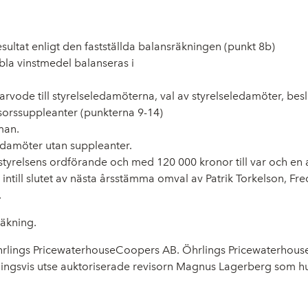
esultat enligt den fastställda balansräkningen
(punkt 8b)
ibla vinstmedel balanseras i
 arvode till styrelseledamöterna, val av styrelseledamöter, be
isorssuppleanter
(punkterna
9
-
14
)
man.
ledamöter utan suppleanter.
styrelsens ordförande och med 120 000 kronor till var och en 
den intill slutet av nästa årsstämma omval av Patrik Torkelson,
.
räkning.
 Öhrlings PricewaterhouseCoopers AB. Öhrlings PricewaterhouseC
tningsvis utse auktoriserade revisorn Magnus Lagerberg som h