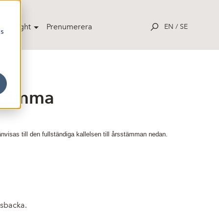
potlight
Prenumerera
EN
/
SE
cs
stämma
nvisas till den fullständiga kallelsen till årsstämman nedan.
gsbacka.