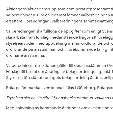
Aktieägare/aktieägargrupp som nominerat representant till
valberedningen. Om en ledamot lämnar valberedningen inn
ersättare. Förändringar i valberedningens sammansättning
Valberedningen ska fullfölja de uppgifter som enligt Sven
ska arbeta fram förslag i nedanstående frågor att föreläggas år
styrelsearvoden med uppdelning mellan ordförande och övriga 
ordförande på årsstämman och i förekommande fall (g) riktli
ordinarie årsstämma.
Valberedningsinstruktionen gäller till dess årsstämman i 
Förslag till beslut om ändring av bolagsordningen (punkt 
Styrelsen föreslår att bolagets bolagsordning ändras enlig
Bolagsstämma ska även kunna hållas i Göteborg. Bolagsordn
Styrelsen ska ha sitt säte i Kungsbacka kommun, Hallands
Med anledning av kommande ändringar om avstämningsdag 