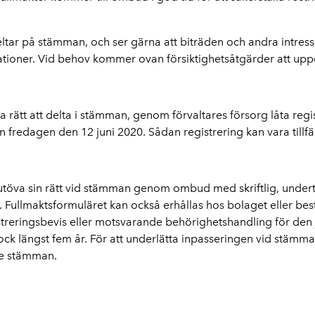
tar på stämman, och ser gärna att biträden och andra intresse
ioner. Vid behov kommer ovan försiktighetsåtgärder att upp
 ha rätt att delta i stämman, genom förvaltares försorg låta re
fredagen den 12 juni 2020. Sådan registrering kan vara tillfäl
töva sin rätt vid stämman genom ombud med skriftlig, underte
 Fullmaktsformuläret kan också erhållas hos bolaget eller be
streringsbevis eller motsvarande behörighetshandling för den j
 dock längst fem år. För att underlätta inpasseringen vid stämm
re stämman.