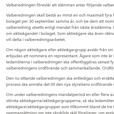
Valberedningen föreslår att stämman antar följande valber
Valberedningen skall bestå av minst en och maximalt fyra 
bolaget per 30 september samma år, och be dem att nominer
valberedning utsetts enligt mandat från nästa årsstämma. B
om aktieägandet i bolaget. Som aktieägare ska även räkna
vill delta i valberedningsarbetet.
Om någon aktieägare eller aktieägargrupp avstår från sin r
erbjudas att nominera en representant. Ägare som inte är 
ledamöterna i valberedningen ska offentliggöras senast fy
valberedningens ordförande och sammankallande. Ordförand
Den nu sittande valberedningen ska entledigas och ersättas
process ska anmäla det till den nya styrelsens ordförande 
Om under valberedningens mandatperiod en eller flera av a
största aktieägarna/aktieägargrupperna, så ska ledamöter 
aktieägare/aktieägargrupper som tillkommit bland de tre ti
sammansättning om inte särskilda skäl föreligger, om enda