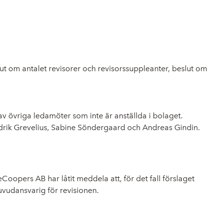
slut om antalet revisorer och revisorssuppleanter, beslut om
av övriga ledamöter som inte är anställda i bolaget.
 Fredrik Grevelius, Sabine Söndergaard och Andreas Gindin.
oopers AB har låtit meddela att, för det fall förslaget
uvudansvarig för revisionen.