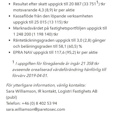
1
Resultat efter skatt uppgick till 20 887 (33 751
) tkr
motsvarande 4,3 (8,9) kr per aktie
Kassaflöde från den löpande verksamheten
uppgick till 25 015 (13 115) tkr
Marknadsvärdet på fastighetsportföljen uppgick till
1 248 200 (1 198 140) tkr
Räntetäckningsgraden uppgick till 3,0 (2,8) gånger
och belåningsgraden till 58,1 (60,5) %
EPRA NAV uppgick till 117,6 (95,2) kr per aktie
1
I uppgiften för föregående år ingår 21 358 tkr
avseende orealiserad värdeförändring hänförlig till
förvärv 2019-04-01.
För ytterligare information, vänlig kontakta:
Sara Williamson, IR kontakt,
Logistri Fastighets AB
(publ)
Telefon: +46 (0) 8 402 53 94
sara.williamson@paretosec.com