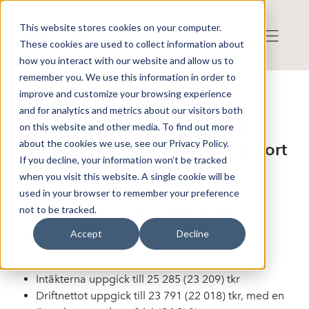
This website stores cookies on your computer.
These cookies are used to collect information about
how you interact with our website and allow us to
remember you. We use this information in order to
improve and customize your browsing experience
Reports
and for analytics and metrics about our visitors both
Publicerat: 2020-08-27 13:09:55
Logistri Fastighets AB: Logistri
on this website and other media. To find out more
about the cookies we use, see our Privacy Policy.
Fastighets AB (publ) halvårsrapport
If you decline, your information won’t be tracked
januari-juni 2020
when you visit this website. A single cookie will be
used in your browser to remember your preference
not to be tracked.
Perioden 2020-01-01 – 2020-06-30
Accept
Decline
(Uppgifter för motsvarande period 2019 inom parentes)
Perioden 2020-04-01 – 2020-06-30
Intäkterna uppgick till 25 285 (23 209) tkr
Driftnettot uppgick till 23 791 (22 018) tkr, med en