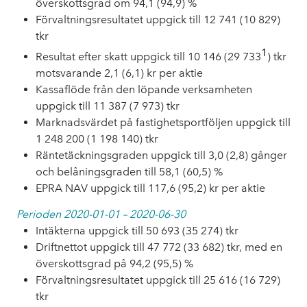
överskottsgrad om 94,1 (94,9) %
Förvaltningsresultatet uppgick till 12 741 (10 829)
tkr
1
Resultat efter skatt uppgick till 10 146 (29 733
) tkr
motsvarande 2,1 (6,1) kr per aktie
Kassaflöde från den löpande verksamheten
uppgick till 11 387 (7 973) tkr
Marknadsvärdet på fastighetsportföljen uppgick till
1 248 200 (1 198 140) tkr
Räntetäckningsgraden uppgick till 3,0 (2,8) gånger
och belåningsgraden till 58,1 (60,5) %
EPRA NAV uppgick till 117,6 (95,2) kr per aktie
Perioden 2020-01-01 – 2020-06-30
Intäkterna uppgick till 50 693 (35 274) tkr
Driftnettot uppgick till 47 772 (33 682) tkr, med en
överskottsgrad på 94,2 (95,5) %
Förvaltningsresultatet uppgick till 25 616 (16 729)
tkr