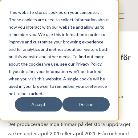
This website stores cookies on your computer.
These cookies are used to collect information about
how you interact with our website and allow us to
remember you. We use this information in order to
improve and customize your browsing experience
Press release from Companies
and for analytics and metrics about our visitors both
Publicerat: 2021-05-10 15:56:48
Veteranpoolen: Produktionsdata för
on this website and other media. To find out more
about the cookies we use, see our Privacy Policy.
april 2021
If you decline, your information won’t be tracked
when you visit this website. A single cookie will be
used in your browser to remember your preference
Veteranpoolen AB producerade ca 66 500 timmar
not to be tracked.
under april 2021 att jämföras med ca 50 000 timmar
Accept
Decline
april 2020. Producerade timmar avser utförda och
debiterbara uppdrag under perioden.
Det producerades inga timmar på det stora uppdraget
varken under april 2020 eller april 2021. Från och med