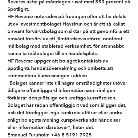
Reveres aktie på måndagen rusat med 330 procent på
Spotlight.
HF Reverse noterades på fredagen efter att ha delats
ut av investmentbolaget Havsfrun och är ett så kallat
omvänt förvärvsbolag som siktar på att genomföra ett
omvänt förvärv av ett jämförelsevis större, onoterat
målbolag med etablerad verksamhet, för att snabbt
kunna ta målbolaget till en handelsplats.
HF Reverse uppger att bolaget kontaktats av
Spotlights handelsövervakning och ombetts att
kommentera kursrusningen i aktien.
"Bolaget känner inte till några omständigheter utöver
tidigare offentliggjord information som rimligen
förklarar den plötsliga och kraftiga kursrörelsen.
Bolaget har redan offentliggjort vad som åligger det,
och det föreligger inga konkreta affärer eller andra
enligt bolagets mening kurspåverkande händelser
eller information därutöver", heter det.
Emanuel Furuholm +46 8 5191 7925