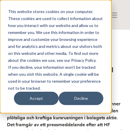
This website stores cookies on your computer.
These cookies are used to collect information about
how you interact with our website and allow us to
remember you. We use this information in order to
improve and customize your browsing experience
Publicerat: 2025-09-15 16:21:50
and for analytics and metrics about our visitors both
Detta är en nyhet från nyhetsbyrån Direkt
Disclaimer
on this website and other media. To find out more
Direkt om HF Reverse (RTO) AB:
about the cookies we use, see our Privacy Policy.
If you decline, your information won’t be tracked
KÄNNER INTE TILL NÅGOT SOM
when you visit this website. A single cookie will be
FÖRKLARAR KURSRUSNING
used in your browser to remember your preference
not to be tracked.
STOCKHOLM (Nyhetsbyrån Direkt) HF Reverse
Accept
Decline
uppger i ett pressmeddelande att bolaget inte känner
till några omständigheter som rimligen förklarar den
plötsliga och kraftiga kursrusningen i bolagets aktie.
Det framgår av ett pressmeddelande efter att HF