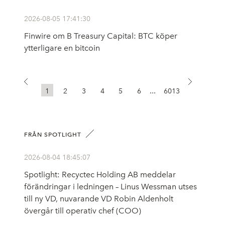
2026-08-05 17:41:30
Finwire om B Treasury Capital: BTC köper
ytterligare en bitcoin
...
1
2
3
4
5
6
6013
FRÅN SPOTLIGHT
2026-08-04 18:45:07
Spotlight: Recyctec Holding AB meddelar
förändringar i ledningen – Linus Wessman utses
till ny VD, nuvarande VD Robin Aldenholt
övergår till operativ chef (COO)