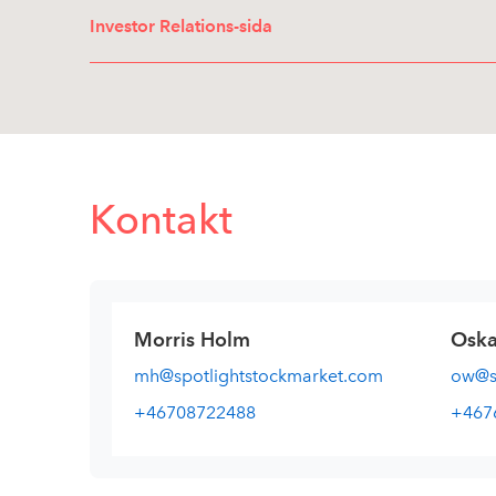
Investor Relations-sida
Kontakt
Morris Holm
Oska
mh@spotlightstockmarket.com
ow@sp
+46708722488
+467