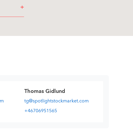
+
Thomas Gidlund
om
tg@spotlightstockmarket.com
+46706951565