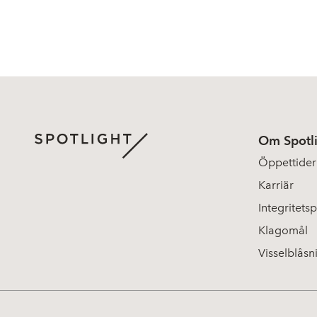
Om Spotl
Öppettider
Karriär
Integritetsp
Klagomål
Visselblåsn