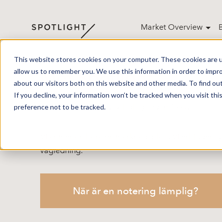
Market Overview
This website stores cookies on your computer. These cookies are u
allow us to remember you. We use this information in order to impr
Möt Spotlight
about our visitors both on this website and other media. To find ou
If you decline, your information won’t be tracked when you visit th
Stolt partner för tillväxtbolag sedan 1997.
preference not to be tracked.
Vi är mer än bara en marknadsplats. Vi erbjuder sy
vägledning.
När är en notering lämplig?