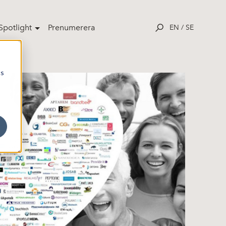
potlight
Prenumerera
EN
/
SE
cs