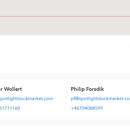
r Wollert
Philip Forsdik
otlightstockmarket.com
pf@spotlightstockmarket.c
61711160
+46704088599