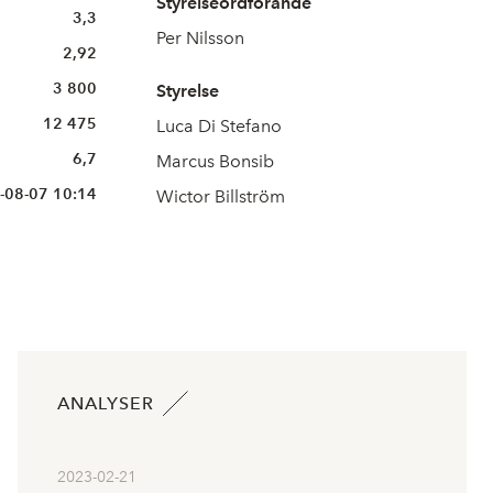
Styrelseordförande
3,3
Per Nilsson
2,92
3 800
Styrelse
12 475
Luca Di Stefano
6,7
Marcus Bonsib
-08-07 10:14
Wictor Billström
ANALYSER
2023-02-21