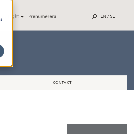
potlight
Prenumerera
EN
/
SE
cs
KONTAKT