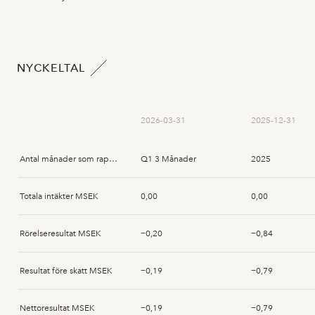
NYCKELTAL
2026-03-31
2025-12-31
Antal månader som rapporten avser
Q1 3 Månader
2025
Totala intäkter MSEK
0,00
0,00
Rörelseresultat MSEK
−0,20
−0,84
Resultat före skatt MSEK
−0,19
−0,79
Nettoresultat MSEK
−0,19
−0,79