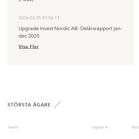
2026-02-25 07:56:11
Upgrade Invest Nordic AB: Delårsrapport jan-
dec 2025
Visa Fler
STÖRSTA ÄGARE
Namn
Kapital %
Röst