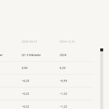
2025-03-31
2024-12-31
er
Q1 3 Månader
2024
0,00
0,20
−0,25
−0,93
−0,22
−1,22
−0,22
−1,22