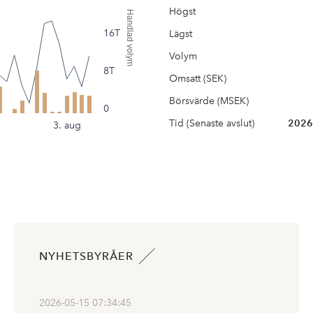
Högst
Handlad volym
16T
Lägst
Volym
8T
Omsatt (SEK)
Börsvärde (MSEK)
0
Tid (Senaste avslut)
2026
3. aug
NYHETSBYRÅER
2026-05-15 07:34:45