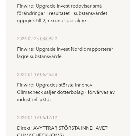
Finwire: Upgrade Invest redovisar små
förändringar i resultatet – substansvärdet
uppgick till 2,5 kronor per aktie
2026-02-25 08:09:22
Finwire: Upgrade Invest Nordic rapporterar
lägre substansvärde
2026-01-19 06:45:38
Finwire: Upgrades största innehav
Climacheck säljer dotterbolag - förvärvas av
industriell aktör
2026-01-19 06:17:12
Direkt: AVYTTRAR STÖRSTA INNEHAVET
CLIMACHECK (OMS)