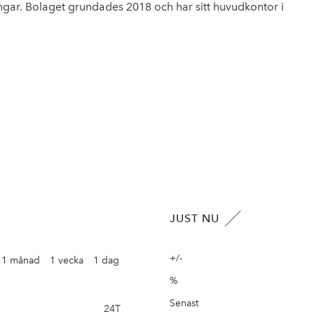
gar. Bolaget grundades 2018 och har sitt huvudkontor i
JUST NU
+/-
1 månad
1 vecka
1 dag
%
Senast
24T