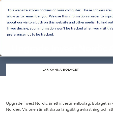
This website stores cookies on your computer. These cookies are u
Market Overview
allow us to remember you. We use this information in order to impr
about our visitors both on this website and other media. To find ou
If you decline, your information won’t be tracked when you visit th
preference not to be tracked.
Upgrade Invest Nordic 
LÄR KÄNNA BOLAGET
Upgrade Invest Nordic är ett investmentbolag. Bolaget är en
Norden. Visionen är att skapa långsiktig avkastning och at