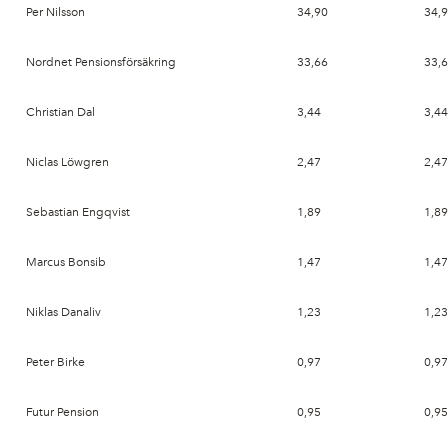
Per Nilsson
34,90
34,
Nordnet Pensionsförsäkring
33,66
33,
Christian Dal
3,44
3,44
Niclas Löwgren
2,47
2,47
Sebastian Engqvist
1,89
1,89
Marcus Bonsib
1,47
1,47
Niklas Danaliv
1,23
1,23
Peter Birke
0,97
0,97
Futur Pension
0,95
0,95