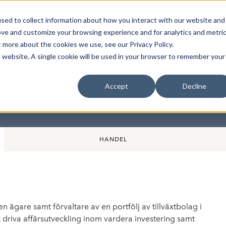
sed to collect information about how you interact with our website and
Bli Noterad
Redan Noterad
Trading Members
Om S
ove and customize your browsing experience and for analytics and metri
t more about the cookies we use, see our Privacy Policy.
is website. A single cookie will be used in your browser to remember your
Accept
Decline
AB
HANDEL
 ägare samt förvaltare av en portfölj av tillväxtbolag i
t driva affärsutveckling inom vardera investering samt