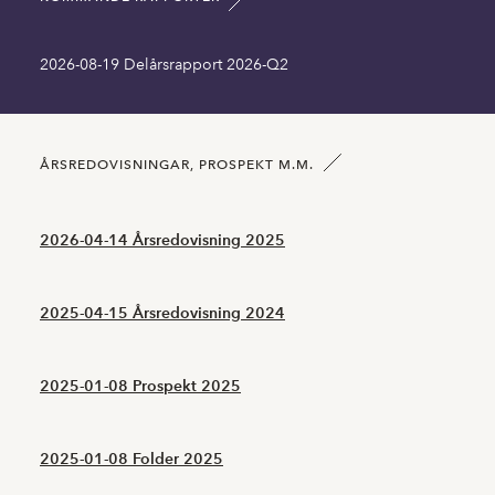
Summa tillgångar MSEK
62,21
67,18
2026-08-19 Delårsrapport 2026-Q2
Långfristiga skulder inklusive MSEK
0,00
0,00
Kortfristiga skulder MSEK
5,30
3,44
ÅRSREDOVISNINGAR, PROSPEKT M.M.
Antal aktier SEK
234444532,00
234444532,00
2026-04-14 Årsredovisning 2025
2025-04-15 Årsredovisning 2024
2025-01-08 Prospekt 2025
2025-01-08 Folder 2025