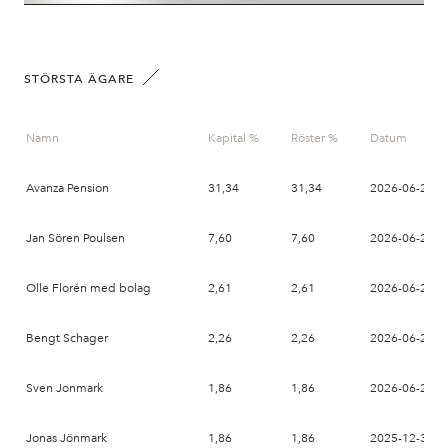
STÖRSTA ÄGARE
Namn
Kapital %
Röster %
Datum
Avanza Pension
31,34
31,34
2026-06-26
Jan Sören Poulsen
7,60
7,60
2026-06-26
Olle Florén med bolag
2,61
2,61
2026-06-26
Bengt Schager
2,26
2,26
2026-06-26
Sven Jonmark
1,86
1,86
2026-06-26
Jonas Jönmark
1,86
1,86
2025-12-31