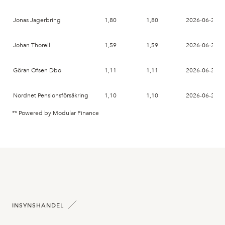
Jonas Jagerbring
1,80
1,80
2026-06-26
Johan Thorell
1,59
1,59
2026-06-26
Göran Ofsen Dbo
1,11
1,11
2026-06-26
Nordnet Pensionsförsäkring
1,10
1,10
2026-06-26
** Powered by Modular Finance
INSYNSHANDEL