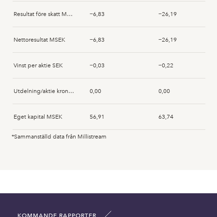
Resultat före skatt MSEK
−6,83
−26,19
Nettoresultat MSEK
−6,83
−26,19
Vinst per aktie SEK
−0,03
−0,22
Utdelning/aktie kronor SEK
0,00
0,00
Eget kapital MSEK
56,91
63,74
*Sammanställd data från Millistream
Anläggningstillgångar MSEK
0,00
0,00
Immateriella anläggningstillgångar MSEK
39,37
39,38
Omsättningstillgångar MSEK
22,84
27,80
KOMMANDE RAPPORTER