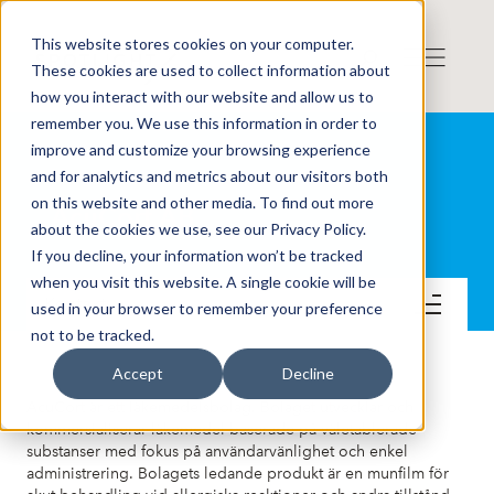
This website stores cookies on your computer.
These cookies are used to collect information about
how you interact with our website and allow us to
remember you. We use this information in order to
improve and customize your browsing experience
and for analytics and metrics about our visitors both
on this website and other media. To find out more
AcuCort AB
about the cookies we use, see our Privacy Policy.
If you decline, your information won’t be tracked
when you visit this website. A single cookie will be
Kontakt
used in your browser to remember your preference
not to be tracked.
Accept
Decline
AcuCort är ett läkemedelsbolag. Bolaget utvecklar och
kommersialiserar läkemedel baserade på väletablerade
substanser med fokus på användarvänlighet och enkel
administrering. Bolagets ledande produkt är en munfilm för