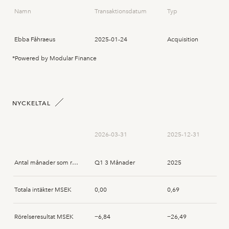
Namn
Transaktionsdatum
Typ
Ebba Fåhraeus
2025-01-24
Acquisition
*Powered by Modular Finance
NYCKELTAL
2026-03-31
2025-12-31
Antal månader som rapporten avser
Q1 3 Månader
2025
Totala intäkter MSEK
0,00
0,69
Rörelseresultat MSEK
−6,84
−26,49