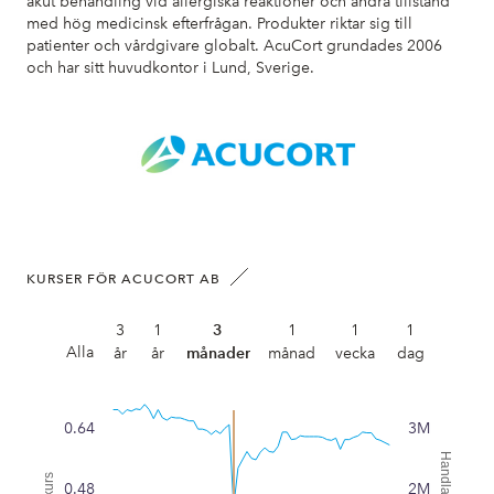
akut behandling vid allergiska reaktioner och andra tillstånd
med hög medicinsk efterfrågan. Produkter riktar sig till
patienter och vårdgivare globalt. AcuCort grundades 2006
och har sitt huvudkontor i Lund, Sverige.
KURSER FÖR ACUCORT AB
3
1
3
1
1
1
Alla
år
år
månader
månad
vecka
dag
0.64
3M
0.48
2M