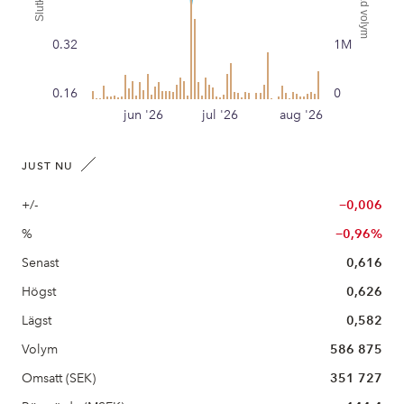
Handlad volym
Slutkurs
0.32
1M
0.16
0
jun '26
jul '26
aug '26
JUST NU
+/-
−0,006
%
−0,96%
Senast
0,616
Högst
0,626
Lägst
0,582
Volym
586 875
Omsatt (SEK)
351 727