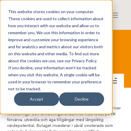
This website stores cookies on your computer.
These cookies are used to collect information about
how you interact with our website and allow us to
remember you. We use this information in order to
improve and customize your browsing experience
and for analytics and metrics about our visitors both
on this website and other media. To find out more
Lane Capital Group AB
about the cookies we use, see our Privacy Policy.
If you decline, your information won’t be tracked
when you visit this website. A single cookie will be
Lär känna bolaget
used in your browser to remember your preference
not to be tracked.
Accept
Decline
Lane Capital Group är ett investmentbolag. Bolaget bedriver
investerings- och förvaltningsverksamhet med fokus på att
förvärva, utveckla och äga tillgångar med långsiktig
värdepotential. Bolaget investerar i såväl onoterade som