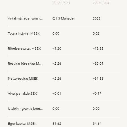
2026-03-31
2025-12-31
Antal månader som rapporten avser
Q1 3 Månader
2025
Totala intäkter MSEK
0,00
0,02
Rörelseresultat MSEK
−1,20
−13,35
Resultat före skatt MSEK
−2,26
−32,09
Nettoresultat MSEK
−2,26
−31,86
Vinst per aktie SEK
−0,01
−0,17
Utdelning/aktie kronor SEK
0,00
0,00
Eget kapital MSEK
31,62
34,64