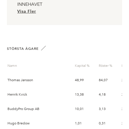
INNEHAVET
Visa Fler
STÖRSTA ÄGARE
Namn
Kapital %
Röster %
Dat
Thomas Jansson
48,99
84,07
2026
Henrik Kvick
13,38
4,18
2026
BuddyPro Group AB
10,01
3,13
2026
Hugo Bredow
1,01
0,31
2026