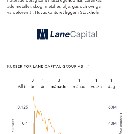
noterade bolag samt i fasta egendomar, certifikat,
ädelmetaller, skog, metaller, olja, gas och övriga
värdeföremål. Huvudkontoret ligger i Stockholm.
KURSER FÖR LANE CAPITAL GROUP AB
3
1
3
1
1
1
Alla
år
år
månader
månad
vecka
dag
0.125
60M
Handlad volym
Slutkurs
0.1
40M