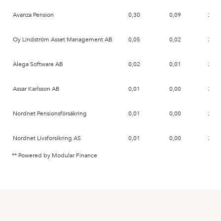
Avanza Pension
0,30
0,09
2026
Oy Lindström Asset Management AB
0,05
0,02
2026
Alega Software AB
0,02
0,01
2026
Assar Karlsson AB
0,01
0,00
2026
Nordnet Pensionsförsäkring
0,01
0,00
2026
Nordnet Livsforsikring AS
0,01
0,00
2026
** Powered by Modular Finance