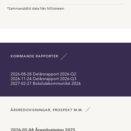
*Sammanställd data från Millistream
Anläggningstillgångar MSEK
0,00
0,00
Immateriella anläggningstillgångar MSEK
2,20
2,33
Omsättningstillgångar MSEK
2,10
5,25
KOMMANDE RAPPORTER
Summa tillgångar MSEK
35,64
41,15
2026-08-28 Delårsrapport 2026-Q2
Långfristiga skulder inklusive MSEK
2,57
5,01
2026-11-24 Delårsrapport 2026-Q3
2027-02-27 Bokslutskommuniké 2026
Kortfristiga skulder MSEK
1,46
1,50
Antal aktier SEK
187562612,00
187562612,00
ÅRSREDOVISNINGAR, PROSPEKT M.M.
2026-05-04 Årsredovisning 2025