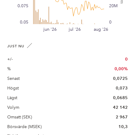
0.075
20M
0.05
0
jun '26
jul '26
aug '26
JUST NU
+/-
0
%
0,00%
Senast
0,0725
Högst
0,073
Lägst
0,0685
Volym
42 142
Omsatt (SEK)
2 967
Börsvärde (MSEK)
10,3