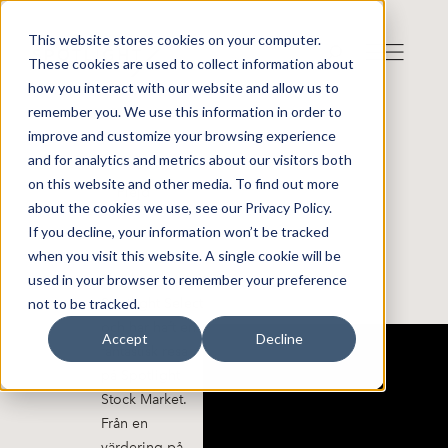
This website stores cookies on your computer.
These cookies are used to collect information about
how you interact with our website and allow us to
remember you. We use this information in order to
improve and customize your browsing experience
and for analytics and metrics about our visitors both
on this website and other media. To find out more
Plejd
about the cookies we use, see our Privacy Policy.
If you decline, your information won’t be tracked
when you visit this website. A single cookie will be
used in your browser to remember your preference
Plejd är listat på
not to be tracked.
Spotlight Select
och har haft en
Accept
Decline
fantastisk resa
på Spotlight
Stock Market.
Från en
värdering på