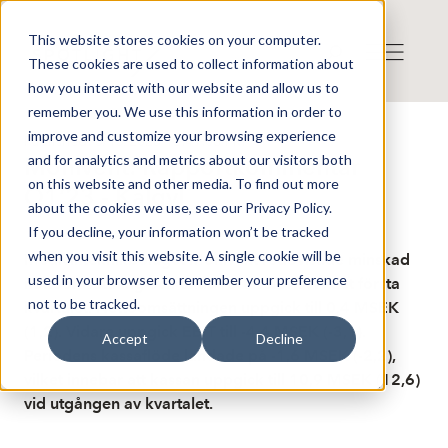
This website stores cookies on your computer.
These cookies are used to collect information about
how you interact with our website and allow us to
remember you. We use this information in order to
improve and customize your browsing experience
Published: 5/15/2023 12:41:08 PM
and for analytics and metrics about our visitors both
Monivent: Rapportkommentar
on this website and other media. To find out more
Q1’23 - Kalqyl
about the cookies we use, see our Privacy Policy.
If you decline, your information won’t be tracked
when you visit this website. A single cookie will be
Medicinteknikbolaget Monivent redovisade minskad
used in your browser to remember your preference
nettoomsättning och ökad rörelseförlust i det första
not to be tracked.
kvartalet. Nettoomsättningen uppgick till 0,4 MSEK
(1,2). Vidare uppgick EBIT till -4,4 MSEK (-3,1).
Accept
Decline
Periodens kassaflöde landade på -1,6 MSEK (-2,2),
vilket innebar att kassan uppgick till 10,9 MSEK (12,6)
vid utgången av kvartalet.