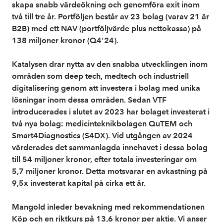
skapa snabb värdeökning och genomföra exit inom
två till tre år. Portföljen består av 23 bolag (varav 21 är
B2B) med ett NAV (portföljvärde plus nettokassa) på
138 miljoner kronor (Q4'24).
Katalysen drar nytta av den snabba utvecklingen inom
områden som deep tech, medtech och industriell
digitalisering genom att investera i bolag med unika
lösningar inom dessa områden. Sedan VTF
introducerades i slutet av 2023 har bolaget investerat i
två nya bolag: medicinteknikbolagen QuTEM och
Smart4Diagnostics (S4DX). Vid utgången av 2024
värderades det sammanlagda innehavet i dessa bolag
till 54 miljoner kronor, efter totala investeringar om
5,7 miljoner kronor. Detta motsvarar en avkastning på
9,5x investerat kapital på cirka ett år.
Mangold inleder bevakning med rekommendationen
Köp och en riktkurs på 13,6 kronor per aktie. Vi anser