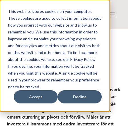
This website stores cookies on your computer.
These cookies are used to collect information about
how you interact with our website and allow us to
remember you. We use this information in order to
improve and customize your browsing experience
Published: 4/14/2025 11:04:23 AM
and for analytics and metrics about our visitors both
Katalysen Ventures: Ny
on this website and other media. To find out more
affärsmodell ger vind i seglen -
about the cookies we use, see our Privacy Policy.
Mangold Insight Analys
If you decline, your information won’t be tracked
when you visit this website. A single cookie will be
used in your browser to remember your preference
Katalysen Ventures investerar i små onoterade
not to be tracked.
nordeuropeiska bolag genom sitt investeringsramverk
Venture Targeter Framework (VTF). Ramverket syftar
Accept
Decline
till att investera i och lösa problem hos bolag i tidiga
skeden via management buyouts (ledningsutköp),
omstruktureringar, pivots och förvärv. Målet är att
investera tillsammans med andra investerare för att