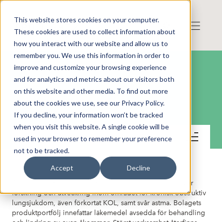
This website stores cookies on your computer.
These cookies are used to collect information about
how you interact with our website and allow us to
remember you. We use this information in order to
improve and customize your browsing experience
and for analytics and metrics about our visitors both
on this website and other media. To find out more
Arcede Pharma AB
about the cookies we use, see our Privacy Policy.
If you decline, your information won’t be tracked
when you visit this website. A single cookie will be
Kontakt
used in your browser to remember your preference
not to be tracked.
Accept
Decline
Arcede Pharma är ett läkemedelsbolag. Bolaget bedriver
forskning och utveckling inom området för kronisk obstruktiv
lungsjukdom, även förkortat KOL, samt svår astma. Bolagets
produktportfölj innefattar läkemedel avsedda för behandling